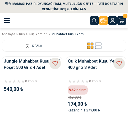
😻🐾 MAMASI HAZIR, OYUNCAĞI TAM, MUTLULUĞU CEPTE — PATİ DOSTLARIN
Geri Dön
Geri Dön
Geri Dön
Geri Dön
Geri Dön
Geri Dön
CENNETİNE HOŞ GELDİN! 🐶🎾
Anasayfa
Kuş
Kuş Yemleri
Muhabbet Kuşu Yemi
aları
maları
eri
emi
SIRALA
i
sleri
kvaryumları
Jungle Muhabbet Kuşu Yemi
Quik Muhabbet Kuşu Yemi
Poşet 500 Gr x 4 Adet
400 gr x 3 Adet
e Temizlik Ürünleri
eleri
ı
suarları
0 Yorum
0 Yorum
rları
leri
ler
ğı
540,00 ₺
%62
indirim
453,00 ₺
ları
rünleri
ları
174,00 ₺
Kazancınız 279,00 ₺
rı
maları
rı
suarları
nleri
rünleri
ğı