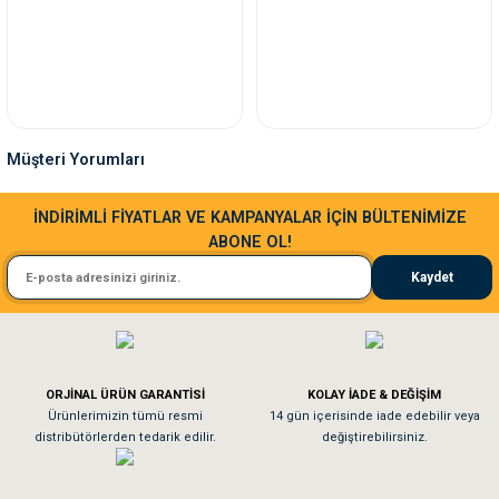
Müşteri Yorumları
Sa**** Ta******
İNDİRİMLİ FİYATLAR VE KAMPANYALAR İÇİN BÜLTENİMİZE
ABONE OL!
Kedim taze mamaya bayıldı kargo fimrasın da bir sorun yaşadım ve arkadaşlar ço
Kaydet
El**** Ek******
Köpeğim bayıldı hediyeler için teşekkürler
ORJİNAL ÜRÜN GARANTİSİ
KOLAY İADE & DEĞİŞİM
As**** Tu******
Ürünlerimizin tümü resmi
14 gün içerisinde iade edebilir veya
distribütörlerden tedarik edilir.
değiştirebilirsiniz.
Tavşanım kafesinin kalitesine ve paketlemesine bayıldım