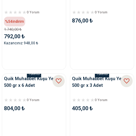
0 Yorum
0 Yorum
876,00 ₺
%54
indirim
1.740,00 ₺
792,00 ₺
Kazancınız 948,00 ₺
Tükendi
Tükendi
Quik Muhabbet Kuşu Yemi
Quik Muhabbet Kuşu Yemi
500 gr x 6 Adet
500 gr x 3 Adet
0 Yorum
0 Yorum
804,00 ₺
405,00 ₺