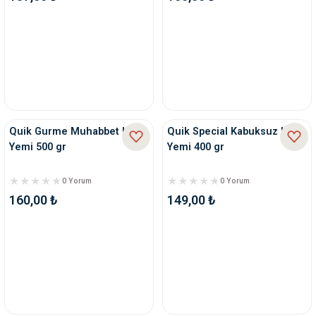
ve Temizlik
rı
e Ek Besinler
ı
Su Kapları
ve Ek Besinleri
eri
Quik Gurme Muhabbet Kuşu
Quik Special Kabuksuz Kuş
Yemi 500 gr
Yemi 400 gr
eri
0 Yorum
0 Yorum
nleri
160,00 ₺
149,00 ₺
ları