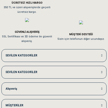
ÜCRETSİZ HIZLI KARGO
Sa**** On******
350 TL ve üzeri alışverişlerde geçerli
ücretsiz kargo.
Pamuk için aradığım tüm oyuncaklar mevcut
Em**** Ha****** Ka******
GÜVENLİ ALIŞVERİŞ
MÜŞTERİ DESTEĞİ
SSL Sertifikası ve 3D ödeme ile güvenli
Kedilerim beğeniyorlar. Memnunuz. Uygun fiyatta olması iyi.
Sizin için telefonun diğer ucundayız.
alışveriş.
Me***** Ya******
SEVİLEN KATEGORİLER
Akşam verdiğim sipariş bir sonraki gün elime ulaştı. Jack russell köpeğim se
SEVİLEN KATEGORİLER
Ka***** Ar******
Ufak bir sorun harici sorun olmadı sağolsunlar onuda hemen çözdüler
Alışveriş
MÜŞTERİLER