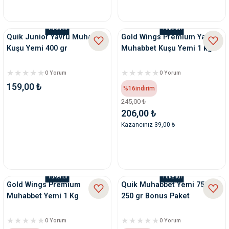
Tükendi
Tükendi
Quik Junior Yavru Muhabbet
Gold Wings Premium Yavru
Kuşu Yemi 400 gr
Muhabbet Kuşu Yemi 1 kg
0 Yorum
0 Yorum
159,00 ₺
%16
indirim
245,00 ₺
206,00 ₺
Kazancınız 39,00 ₺
Tükendi
Tükendi
Gold Wings Premium
Quik Muhabbet Yemi 750 +
Muhabbet Yemi 1 Kg
250 gr Bonus Paket
0 Yorum
0 Yorum