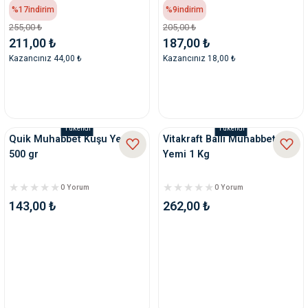
%17
indirim
%9
indirim
255,00 ₺
205,00 ₺
211,00 ₺
187,00 ₺
Kazancınız 44,00 ₺
Kazancınız 18,00 ₺
Tükendi
Tükendi
Quik Muhabbet Kuşu Yemi
Vitakraft Ballı Muhabbet
500 gr
Yemi 1 Kg
0 Yorum
0 Yorum
143,00 ₺
262,00 ₺