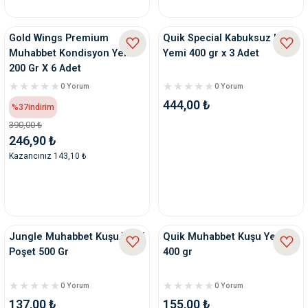
nleri
rünleri
manları
esuarları
Gold Wings Premium
Quik Special Kabuksuz Kuş
Muhabbet Kondisyon Yemi
Yemi 400 gr x 3 Adet
200 Gr X 6 Adet
0 Yorum
0 Yorum
444,00 ₺
ntaları
otoru
%37
indirim
390,00 ₺
246,90 ₺
arı
 Su Kabları
arı
Kazancınız 143,10 ₺
anları
nları
Jungle Muhabbet Kuşu Yemi
Quik Muhabbet Kuşu Yemi
ları
 Kemikleri
Poşet 500 Gr
400 gr
nleri
e Seyahat Ürünleri
0 Yorum
0 Yorum
137,00 ₺
155,00 ₺