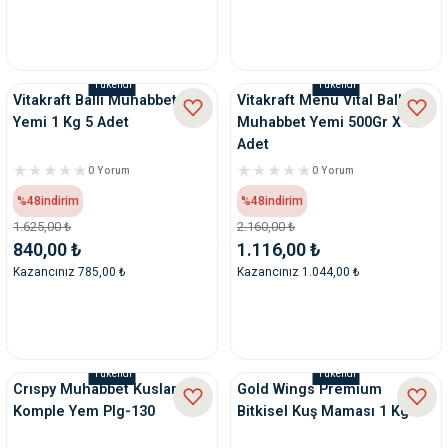
Tükendi
Tükendi
Vitakraft Ballı Muhabbet
Vitakraft Menu Vital Ballı
Yemi 1 Kg 5 Adet
Muhabbet Yemi 500Gr X 12
Adet
0 Yorum
0 Yorum
%48
indirim
%48
indirim
1.625,00 ₺
2.160,00 ₺
840,00 ₺
1.116,00 ₺
Kazancınız 785,00 ₺
Kazancınız 1.044,00 ₺
Tükendi
Tükendi
Crıspy Muhabbet Kusları Içın
Gold Wings Premium
Komple Yem Plg-130
Bitkisel Kuş Maması 1 Kg