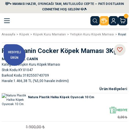
😻🐾 MAMASI HAZIR, OYUNCAĞI TAM, MUTLULUĞU CEPTE — PATİ DOSTLARIN
Geri Dön
Geri Dön
Geri Dön
Geri Dön
Geri Dön
Geri Dön
CENNETİNE HOŞ GELDİN! 🐶🎾
Anasayfa
Köpek
Köpek Kuru Mamaları
Yetişkin Kuru Köpek Maması
Royal 
aları
maları
eri
emi
Royal Canin Cocker Köpek Maması 3Kg
HEDİYELİ
i
sleri
kvaryumları
ÜRÜN
Marka
ROYAL CANİN
Kategori
Yetişkin Kuru Köpek Maması
e Temizlik Ürünleri
eleri
ı
suarları
Stok Kodu
KY.01047
Barkod Kodu
3182550743709
Havale
1.466,38 TL (%5,00 havale indirimi)
rları
leri
ler
ğı
Ürün Hediyeleri
Natura Plastik Halka Köpek Oyuncak 10 Cm
ları
rünleri
ları
HEDİYE
rı
maları
rı
suarları
0,00 ₺
1.900,00 ₺
nleri
rünleri
ğı