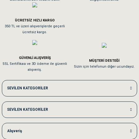
Tavşanım kafesinin kalitesine ve paketlemesine bayıldım
ÜCRETSİZ HIZLI KARGO
Sa**** On******
350 TL ve üzeri alışverişlerde geçerli
ücretsiz kargo.
Pamuk için aradığım tüm oyuncaklar mevcut
Em**** Ha****** Ka******
GÜVENLİ ALIŞVERİŞ
MÜŞTERİ DESTEĞİ
SSL Sertifikası ve 3D ödeme ile güvenli
Kedilerim beğeniyorlar. Memnunuz. Uygun fiyatta olması iyi.
Sizin için telefonun diğer ucundayız.
alışveriş.
Me***** Ya******
SEVİLEN KATEGORİLER
Akşam verdiğim sipariş bir sonraki gün elime ulaştı. Jack russell köpeğim se
SEVİLEN KATEGORİLER
Ka***** Ar******
Ufak bir sorun harici sorun olmadı sağolsunlar onuda hemen çözdüler
Alışveriş