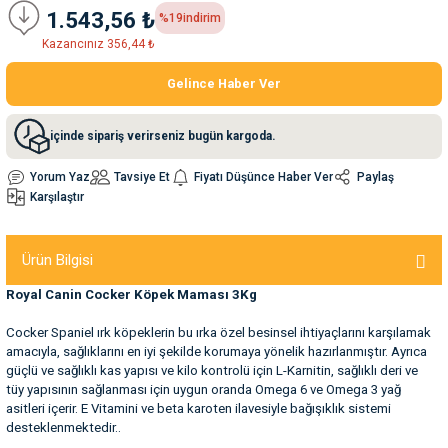
1.543,56 ₺
%19
indirim
Kazancınız 356,44 ₺
nleri
rünleri
manları
esuarları
Gelince Haber Ver
içinde sipariş verirseniz bugün kargoda.
ntaları
otoru
Yorum Yaz
Tavsiye Et
Fiyatı Düşünce Haber Ver
Paylaş
Karşılaştır
arı
 Su Kabları
arı
anları
Ürün Bilgisi
Royal Canin Cocker Köpek Maması 3Kg
nları
Cocker Spaniel ırk köpeklerin bu ırka özel besinsel ihtiyaçlarını karşılamak
amacıyla, sağlıklarını en iyi şekilde korumaya yönelik hazırlanmıştır. Ayrıca
ları
 Kemikleri
güçlü ve sağlıklı kas yapısı ve kilo kontrolü için L-Karnitin, sağlıklı deri ve
tüy yapısının sağlanması için uygun oranda Omega 6 ve Omega 3 yağ
asitleri içerir. E Vitamini ve beta karoten ilavesiyle bağışıklık sistemi
nleri
e Seyahat Ürünleri
desteklenmektedir..