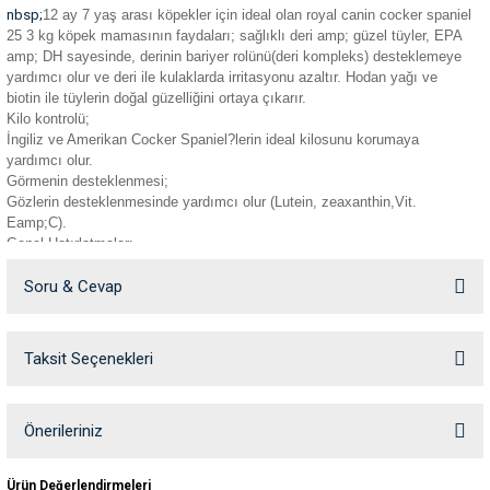
nbsp;
12 ay 7 yaş arası köpekler için ideal olan royal canin cocker spaniel
ve Temizlik
rı
25 3 kg köpek mamasının faydaları; sağlıklı deri amp; güzel tüyler, EPA
amp; DH sayesinde, derinin bariyer rolünü(deri kompleks) desteklemeye
e Ek Besinler
ı
yardımcı olur ve deri ile kulaklarda irritasyonu azaltır. Hodan yağı ve
biotin ile tüylerin doğal güzelliğini ortaya çıkarır.
Kilo kontrolü;
Su Kapları
ve Ek Besinleri
İngiliz ve Amerikan Cocker Spaniel?lerin ideal kilosunu korumaya
yardımcı olur.
Görmenin desteklenmesi;
eri
Gözlerin desteklenmesinde yardımcı olur (Lutein, zeaxanthin,Vit.
Eamp;C).
Genel Hatırlatmalar:
eri
Nemli, sıcak ve güneş ışığına maruz kalan bir yerde
Soru & Cevap
saklamayınız.
nleri
Kuru mama ile birlikte sürekli taze ve temiz içme suyu
bulundurunuz.
Taksit Seçenekleri
Ürün hakkında henüz soru sorulmamış.
ları
Ürünün ambalajı üretici firma tarafından değiştirilebileceğinden
ambalajı değişik olan ürünler olabilir ama ürün içeriği aynıdır.
Royal Canin Cocker Yetişkin Kuru Köpek Maması
Soru Sor
Önerileriniz
İçerik
Pirinç,mısır, kurutulmuş kümes hayvanları eti, hayvansal yağlar, bitkisel
Bu ürünün fiyat bilgisi, resim, ürün açıklamalarında ve diğer konularda
proteinler,hidrolize edilmiş hayvansal proteinler, mısır gluten, pancar
Ürün Değerlendirmeleri
küspesi, balıkyağı, mineraller, bitkisel yağlar (soya, hodan), frukto oligo
yetersiz gördüğünüz noktaları öneri formunu kullanarak tarafımıza