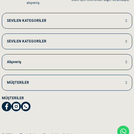
alışveriş.
Me***** Ya******
SEVİLEN KATEGORİLER
Akşam verdiğim sipariş bir sonraki gün elime ulaştı. Jack russell köpeğim se
SEVİLEN KATEGORİLER
Ka***** Ar******
Ufak bir sorun harici sorun olmadı sağolsunlar onuda hemen çözdüler
Alışveriş
MÜŞTERİLER
MÜŞTERİLER