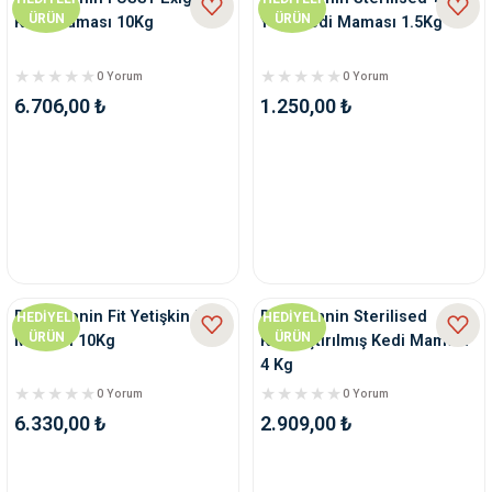
ÜRÜN
ÜRÜN
Kedi Maması 10Kg
Yaşlı Kedi Maması 1.5Kg
0 Yorum
0 Yorum
6.706,00 ₺
1.250,00 ₺
Royal Canin Fit Yetişkin Kedi
Royal Canin Sterilised
HEDİYELİ
HEDİYELİ
ÜRÜN
ÜRÜN
Maması 10Kg
Kısırlaştırılmış Kedi Maması
4 Kg
0 Yorum
0 Yorum
6.330,00 ₺
2.909,00 ₺