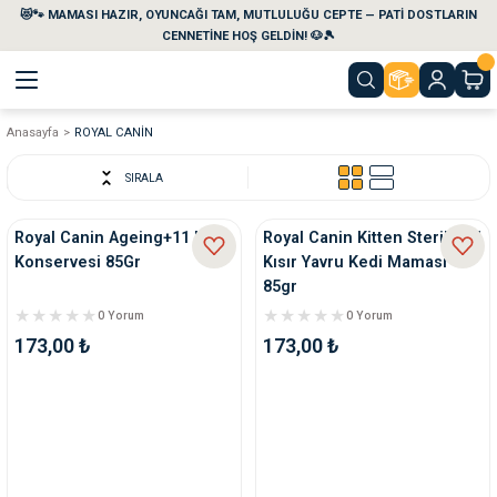
😻🐾 MAMASI HAZIR, OYUNCAĞI TAM, MUTLULUĞU CEPTE — PATİ DOSTLARIN
Geri Dön
Geri Dön
Geri Dön
Geri Dön
Geri Dön
Geri Dön
CENNETİNE HOŞ GELDİN! 🐶🎾
Anasayfa
ROYAL CANİN
aları
maları
eri
emi
SIRALA
i
sleri
kvaryumları
Royal Canin Ageing+11 Kedi
Royal Canin Kitten Sterilised
Konservesi 85Gr
Kısır Yavru Kedi Maması
e Temizlik Ürünleri
eleri
ı
suarları
85gr
0 Yorum
0 Yorum
rları
leri
ler
ğı
173,00 ₺
173,00 ₺
ları
rünleri
ları
rı
maları
rı
suarları
nleri
rünleri
ğı