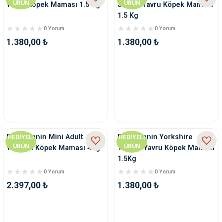
ÜRÜN
ÜRÜN
Yavru Köpek Maması 1.5 Kg
Junior Yavru Köpek Maması
1.5 Kg
0 Yorum
0 Yorum
1.380,00 ₺
1.380,00 ₺
Royal Canin Mini Adult
Royal Canin Yorkshire
HEDİYELİ
HEDİYELİ
ÜRÜN
ÜRÜN
Yetişkin Köpek Maması 4Kg
Terrier Yavru Köpek Maması
1.5Kg
0 Yorum
0 Yorum
2.397,00 ₺
1.380,00 ₺