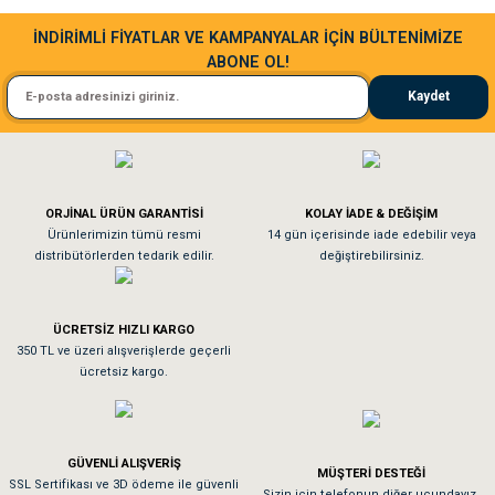
Sa**** Ta******
İNDİRİMLİ FİYATLAR VE KAMPANYALAR İÇİN BÜLTENİMİZE
ABONE OL!
Kedim taze mamaya bayıldı kargo fimrasın da bir sorun yaşadım ve arkadaşlar ço
Kaydet
El**** Ek******
Köpeğim bayıldı hediyeler için teşekkürler
ORJİNAL ÜRÜN GARANTİSİ
KOLAY İADE & DEĞİŞİM
As**** Tu******
Ürünlerimizin tümü resmi
14 gün içerisinde iade edebilir veya
distribütörlerden tedarik edilir.
değiştirebilirsiniz.
Tavşanım kafesinin kalitesine ve paketlemesine bayıldım
ÜCRETSİZ HIZLI KARGO
Sa**** On******
350 TL ve üzeri alışverişlerde geçerli
ücretsiz kargo.
Pamuk için aradığım tüm oyuncaklar mevcut
Em**** Ha****** Ka******
GÜVENLİ ALIŞVERİŞ
MÜŞTERİ DESTEĞİ
SSL Sertifikası ve 3D ödeme ile güvenli
Kedilerim beğeniyorlar. Memnunuz. Uygun fiyatta olması iyi.
Sizin için telefonun diğer ucundayız.