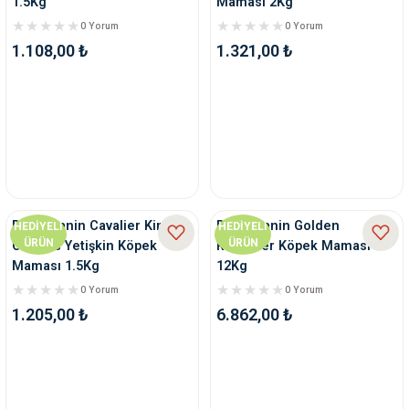
1.5Kg
Maması 2Kg
0 Yorum
0 Yorum
1.108,00 ₺
1.321,00 ₺
Royal Canin Cavalier King
Royal Canin Golden
HEDİYELİ
HEDİYELİ
ÜRÜN
ÜRÜN
Charles Yetişkin Köpek
Retriever Köpek Maması
Maması 1.5Kg
12Kg
0 Yorum
0 Yorum
1.205,00 ₺
6.862,00 ₺