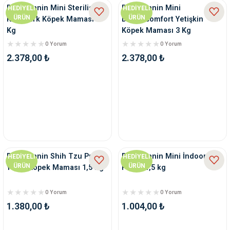
Royal Canin Mini Sterilised
Royal Canin Mini
HEDİYELİ
HEDİYELİ
ÜRÜN
ÜRÜN
Küçük Irk Köpek Maması 3
Dermacomfort Yetişkin
Kg
Köpek Maması 3 Kg
0 Yorum
0 Yorum
2.378,00 ₺
2.378,00 ₺
Royal Canin Shih Tzu Puppy
Royal Canin Mini İndoor
HEDİYELİ
HEDİYELİ
ÜRÜN
ÜRÜN
Yavru Köpek Maması 1,5 Kg
Puppy 1,5 kg
0 Yorum
0 Yorum
1.380,00 ₺
1.004,00 ₺