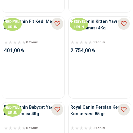
Royal Canin Fit Kedi Maması
Royal Canin Kitten Yavru
HEDİYELİ
HEDİYELİ
ÜRÜN
ÜRÜN
400Gr
Kedi Maması 4Kg
0 Yorum
0 Yorum
401,00 ₺
2.754,00 ₺
Royal Canin Babycat Yavru
Royal Canin Persian Kedi
HEDİYELİ
ÜRÜN
Kedi Maması 4Kg
Konservesi 85 gr
0 Yorum
0 Yorum