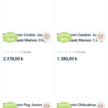
Royal Canin Cocker Junior
Royal Canin Cavalier Junior
HEDİYELİ
HEDİYELİ
ÜRÜN
ÜRÜN
Yavru Köpek Maması 3 Kg
Yavru Köpek Maması 1.5 Kg
0 Yorum
0 Yorum
2.378,00 ₺
1.380,00 ₺
Royal Canin Pug Junior
Royal Canin Chihuahua
HEDİYELİ
HEDİYELİ