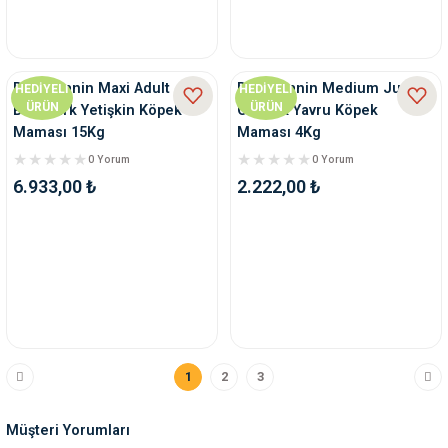
Royal Canin Maxi Adult
Royal Canin Medium Junior
HEDİYELİ
HEDİYELİ
ÜRÜN
ÜRÜN
Büyük Irk Yetişkin Köpek
Orta Irk Yavru Köpek
Maması 15Kg
Maması 4Kg
0 Yorum
0 Yorum
6.933,00 ₺
2.222,00 ₺
1
2
3
Müşteri Yorumları