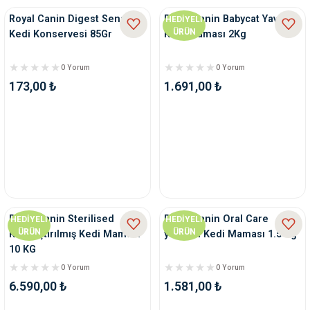
Royal Canin Digest Sensitive
Royal Canin Babycat Yavru
HEDİYELİ
ÜRÜN
Kedi Konservesi 85Gr
Kedi Maması 2Kg
0 Yorum
0 Yorum
173,00 ₺
1.691,00 ₺
Royal Canin Sterilised
Royal Canin Oral Care
HEDİYELİ
HEDİYELİ
ÜRÜN
ÜRÜN
Kısırlaştırılmış Kedi Maması
yetişkin Kedi Maması 1.5 Kg
10 KG
0 Yorum
0 Yorum
6.590,00 ₺
1.581,00 ₺