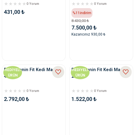
0 Yorum
0 Yorum
431,00 ₺
%11
indirim
8.430,00 ₺
7.500,00 ₺
Kazancınız 930,00 ₺
Royal Canin Fit Kedi Maması
Royal Canin Fit Kedi Maması
HEDİYELİ
HEDİYELİ
ÜRÜN
ÜRÜN
4Kg
2Kg
0 Yorum
0 Yorum
2.792,00 ₺
1.522,00 ₺