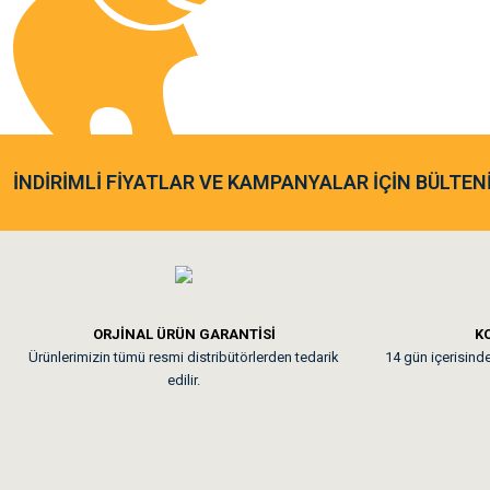
Sa**** Ta******
Gönder
Kedim taze mamaya bayıldı k
As**** Tu******
İNDİRİMLİ FİYATLAR VE KAMPANYALAR İÇİN BÜLTEN
Tavşanım kafesinin kalites
Em**** Ha****** Ka****
ORJİNAL ÜRÜN GARANTİSİ
KO
Ürünlerimizin tümü resmi distribütörlerden tedarik
14 gün içerisinde 
Kedilerim beğeniyorlar. Mem
edilir.
Me***** Ya******