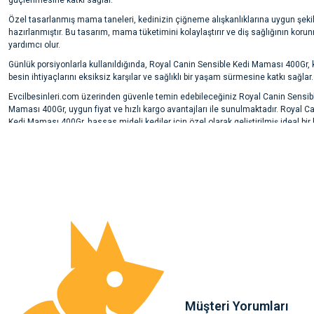
güçlenmesine katkı sağlar.
Özel tasarlanmış mama taneleri, kedinizin çiğneme alışkanlıklarına uygun şeki
hazırlanmıştır. Bu tasarım, mama tüketimini kolaylaştırır ve diş sağlığının kor
yardımcı olur.
Günlük porsiyonlarla kullanıldığında, Royal Canin Sensible Kedi Maması 400Gr, 
besin ihtiyaçlarını eksiksiz karşılar ve sağlıklı bir yaşam sürmesine katkı sağlar.
Evcilbesinleri.com üzerinden güvenle temin edebileceğiniz Royal Canin Sensib
Maması 400Gr, uygun fiyat ve hızlı kargo avantajları ile sunulmaktadır. Royal C
Kedi Maması 400Gr, hassas mideli kediler için özel olarak geliştirilmiş ideal bi
Bu ürünün fiyat bilgisi, resim, ürün açıklamalarında ve diğer konularda yete
çözümüdür.
noktaları öneri formunu kullanarak tarafımıza iletebilirsiniz.
Ürün hakkında henüz soru sorulmamış.
Görüş ve önerileriniz için teşekkür ederiz.
Ürün resmi kalitesiz, bozuk veya görüntülenemiyor.
Soru Sor
Ürün açıklamasında eksik bilgiler bulunuyor.
Ürün bilgilerinde hatalar bulunuyor.
Ürün fiyatı diğer sitelerden daha pahalı.
Bu ürüne benzer farklı alternatifler olmalı.
Müşteri Yorumları