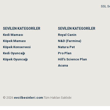
Akşam verdiğim sipariş bir
SSL Se
Ka***** Ar******
SEVİLEN KATEGORİLER
SEVİLEN KATEGORİLER
Ufak bir sorun harici soru
Kedi Maması
Royal Canin
Köpek Maması
N&D (Farmina)
Köpek Konservesi
Natura Pet
Kedi Oyuncağı
Pro Plan
Köpek Oyuncağı
Hill’s Science Plan
Acana
© 2026
evcilbesinleri.com
Tüm Hakları Saklıdır.