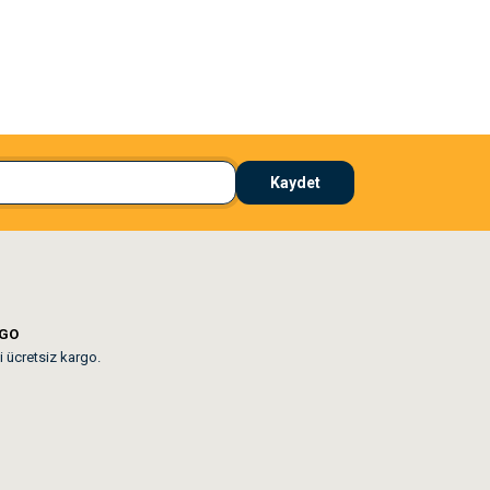
El**** Ek******
 çözdü
Köpeğim bayıldı hediyeler için teşekkürler
Kaydet
lar mevcut
RGO
i ücretsiz kargo.