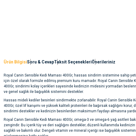
Ürün Bilgisi
Soru & Cevap
Taksit Seçenekleri
Önerileriniz
Royal Canin Sensible Kedi Maması 400Gr, hassas sindirim sistemine sahip yeti
için özel olarak formüle edilmiş premium kuru mamadır. Royal Canin Sensible
400Gr, sindirimi kolay içerikleri sayesinde kedinizin midesini yormadan beslen
ve genel sağlık ile bağışıklık sistemini destekler.
Hassas mideli kediler besinleri sindirmekte zorlanabilir. Royal Canin Sensible
400Gr, özel lif karışımı ve yüksek kaliteli proteinleri ile bağırsak sağlığını korur, 
sindirimi destekler ve kedinizin besinlerden maksimum faydayı almasına yardım
Royal Canin Sensible Kedi Maması 400Gr, omega-3 ve omega-6 yağ asitleri ba
zengindir. Bu içerik tüy ve deri sağlığını destekler; düzenli kullanımda kedinizin 
sağlıklı ve bakımlı olur. Dengeli vitamin ve mineral içeriği ise bağışıklık sistemin