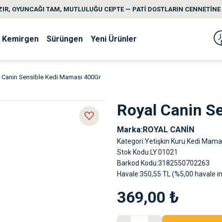
IR, OYUNCAĞI TAM, MUTLULUĞU CEPTE — PATİ DOSTLARIN CENNETİNE 
Kemirgen
Sürüngen
Yeni Ürünler
 Canin Sensible Kedi Maması 400Gr
Royal Canin S
Marka
ROYAL CANİN
Kategori
Yetişkin Kuru Kedi Mama
Stok Kodu
LY.01021
Barkod Kodu
3182550702263
Havale
350,55 TL (%5,00 havale in
369,00 ₺