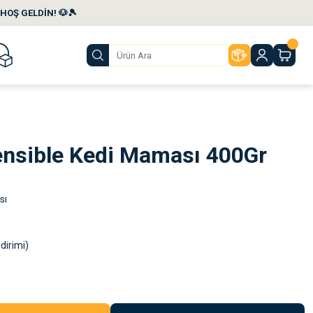
HOŞ GELDİN! 🐶🎾
ensible Kedi Maması 400Gr
sı
dirimi)