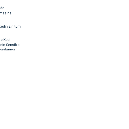
lde
unmasına
kedinizin tüm
le Kedi
anin Sensible
r beslenme
rsiz gördüğünüz