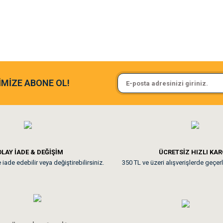
argo fimrasın da bir sorun yaşadım ve arkadaşlar çok hızlı bir şekil de
Sa**** On******
İMİZE ABONE OL!
ine ve paketlemesine bayıldım
Pamuk için aradığım tüm oyuncak
**
LAY İADE & DEĞİŞİM
ÜCRETSİZ HIZLI KA
iade edebilir veya değiştirebilirsiniz.
350 TL ve üzeri alışverişlerde geçerl
nunuz. Uygun fiyatta olması iyi.