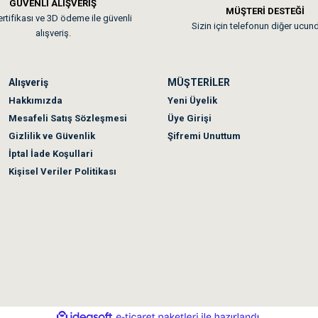
GÜVENLİ ALIŞVERİŞ
 sonraki gün elime ulaştı. Jack russell köpeğim severek yedi. Tüy dur
MÜŞTERİ DESTEĞİ
rtifikası ve 3D ödeme ile güvenli
Sizin için telefonun diğer ucun
alışveriş.
Alışveriş
MÜŞTERİLER
n olmadı sağolsunlar onuda hemen çözdüler
Hakkımızda
Yeni Üyelik
Mesafeli Satış Sözleşmesi
Üye Girişi
Gizlilik ve Güvenlik
Şifremi Unuttum
İptal İade Koşullari
Kişisel Veriler Politikası
ile
ideasoft
e-