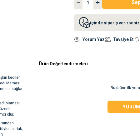
Sep
içinde sipariş verirsen
Yorum Yaz
Tavsiye Et
Ürün Değerlendirmeleri
şkin kediler
 Kedi Maması
Bu ürüne ilk yor
mesini sağlar
 Kedi Maması
YORUM
düzenli
cı olur.
kımından
tüyleri parlak,
in