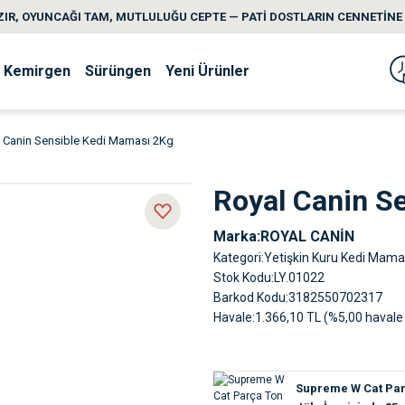
IR, OYUNCAĞI TAM, MUTLULUĞU CEPTE — PATİ DOSTLARIN CENNETİNE 
Kemirgen
Sürüngen
Yeni Ürünler
 Canin Sensible Kedi Maması 2Kg
Royal Canin S
Marka
ROYAL CANİN
Kategori
Yetişkin Kuru Kedi Mama
Stok Kodu
LY.01022
Barkod Kodu
3182550702317
Havale
1.366,10 TL (%5,00 havale 
Supreme W Cat Parç