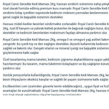
Royal Canin Sensible Kedi Maması 2Kg, hassas sindirim sistemine sahip yetişki
özel olarak formüle edilmiş premium kuru mamadır. Royal Canin Sensible Kedi
sindirimi kolay içerikleri sayesinde kedinizin midesini yormadan beslenmesini 
genel sağlık ile bağışıklık sistemini destekler.
Hassas mideli kediler besinleri sindirmekte zorlanabilir. Royal Canin Sensible
2Kg, özel lif karışımı ve yüksek kaliteli proteinleri ile bağırsak sağlığını korur, dü
destekler ve kedinizin besinlerden maksimum faydayı almasına yardımcı olur.
Royal Canin Sensible Kedi Maması 2Kg, omega-3 ve omega-6 yağ asitleri bakı
zengindir. Bu içerik tüy ve deri sağlığını destekler; düzenli kullanımda kedinizin 
sağlıklı ve bakımlı olur. Dengeli vitamin ve mineral içeriği ise bağışıklık sistemin
güçlenmesine katkı sağlar.
Özel tasarlanmış mama taneleri, kedinizin çiğneme alışkanlıklarına uygun şeki
hazırlanmıştır. Bu tasarım, mama tüketimini kolaylaştırır ve diş sağlığının kor
yardımcı olur.
Günlük porsiyonlarla kullanıldığında, Royal Canin Sensible Kedi Maması 2Kg, ke
besin ihtiyaçlarını eksiksiz karşılar ve sağlıklı bir yaşam sürmesine katkı sağlar.
Evcilbesinleri.com üzerinden güvenle temin edebileceğiniz , uygun fiyat ve hızl
avantajları ile sunulmaktadır. Royal Canin Sensible Kedi Maması 2Kg, hassas mi
için özel olarak geliştirilmiş ideal bir beslenme çözümüdür.
Bu ürünün fiyat bilgisi, resim, ürün açıklamalarında ve diğer konularda yete
noktaları öneri formunu kullanarak tarafımıza iletebilirsiniz.
Ürün hakkında henüz soru sorulmamış.
Görüş ve önerileriniz için teşekkür ederiz.