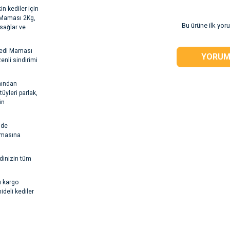
n kediler için
 Maması 2Kg,
Bu ürüne ilk yor
sağlar ve
 Kedi Maması
YORUM
zenli sindirimi
mından
tüyleri parlak,
in
lde
unmasına
dinizin tüm
ı kargo
deli kediler
rsiz gördüğünüz