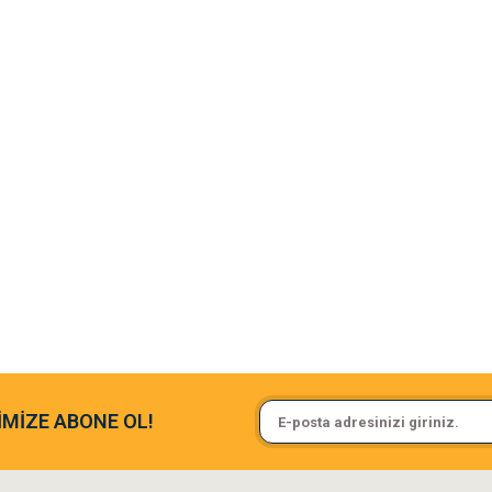
argo fimrasın da bir sorun yaşadım ve arkadaşlar çok hızlı bir şekil de
Sa**** On******
İMİZE ABONE OL!
ine ve paketlemesine bayıldım
Pamuk için aradığım tüm oyuncak