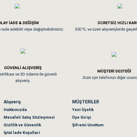
**
LAY İADE & DEĞİŞİM
ÜCRETSİZ HIZLI KA
iade edebilir veya değiştirebilirsiniz.
350 TL ve üzeri alışverişlerde geçerl
nunuz. Uygun fiyatta olması iyi.
GÜVENLİ ALIŞVERİŞ
 sonraki gün elime ulaştı. Jack russell köpeğim severek yedi. Tüy dur
MÜŞTERİ DESTEĞİ
rtifikası ve 3D ödeme ile güvenli
Sizin için telefonun diğer ucun
alışveriş.
Alışveriş
MÜŞTERİLER
n olmadı sağolsunlar onuda hemen çözdüler
Hakkımızda
Yeni Üyelik
Mesafeli Satış Sözleşmesi
Üye Girişi
Gizlilik ve Güvenlik
Şifremi Unuttum
İptal İade Koşullari