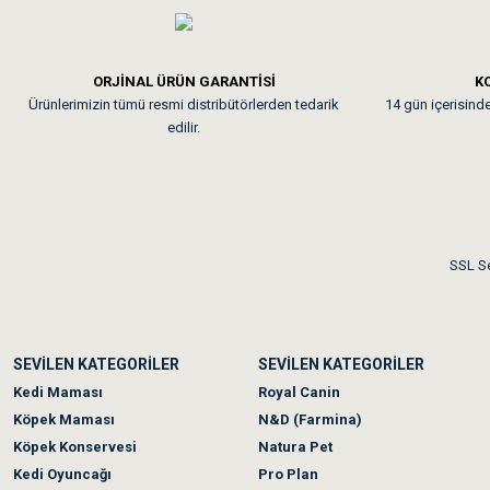
Em**** Ha****** Ka****
ORJİNAL ÜRÜN GARANTİSİ
KO
Ürünlerimizin tümü resmi distribütörlerden tedarik
14 gün içerisinde 
Kedilerim beğeniyorlar. Mem
edilir.
Me***** Ya******
Akşam verdiğim sipariş bir
SSL Se
Ka***** Ar******
SEVİLEN KATEGORİLER
SEVİLEN KATEGORİLER
Ufak bir sorun harici soru
Kedi Maması
Royal Canin
Köpek Maması
N&D (Farmina)
Köpek Konservesi
Natura Pet
Kedi Oyuncağı
Pro Plan