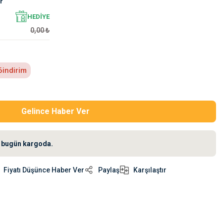
r
HEDİYE
0,00 ₺
6
indirim
Gelince Haber Ver
iz bugün kargoda.
Fiyatı Düşünce Haber Ver
Paylaş
Karşılaştır