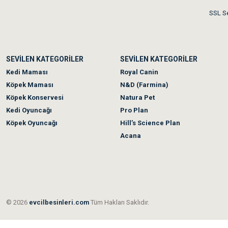
Akşam verdiğim sipariş bir
SSL Se
Ka***** Ar******
SEVİLEN KATEGORİLER
SEVİLEN KATEGORİLER
Ufak bir sorun harici soru
Kedi Maması
Royal Canin
Köpek Maması
N&D (Farmina)
Köpek Konservesi
Natura Pet
Kedi Oyuncağı
Pro Plan
Köpek Oyuncağı
Hill’s Science Plan
Acana
© 2026
evcilbesinleri.com
Tüm Hakları Saklıdır.