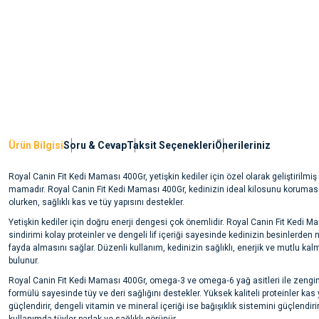
Ürün Bilgisi
Soru & Cevap
Taksit Seçenekleri
Önerileriniz
Royal Canin Fit Kedi Maması 400Gr, yetişkin kediler için özel olarak geliştirilm
mamadır. Royal Canin Fit Kedi Maması 400Gr, kedinizin ideal kilosunu korumas
olurken, sağlıklı kas ve tüy yapısını destekler.
Yetişkin kediler için doğru enerji dengesi çok önemlidir. Royal Canin Fit Kedi M
sindirimi kolay proteinler ve dengeli lif içeriği sayesinde kedinizin besinlerd
fayda almasını sağlar. Düzenli kullanım, kedinizin sağlıklı, enerjik ve mutlu ka
bulunur.
Royal Canin Fit Kedi Maması 400Gr, omega‑3 ve omega‑6 yağ asitleri ile zenginl
formülü sayesinde tüy ve deri sağlığını destekler. Yüksek kaliteli proteinler kas 
güçlendirir, dengeli vitamin ve mineral içeriği ise bağışıklık sistemini güçlendiri