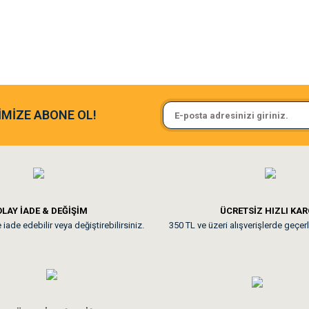
argo fimrasın da bir sorun yaşadım ve arkadaşlar çok hızlı bir şekil de
Sa**** On******
İMİZE ABONE OL!
ine ve paketlemesine bayıldım
Pamuk için aradığım tüm oyuncak
**
LAY İADE & DEĞİŞİM
ÜCRETSİZ HIZLI KA
iade edebilir veya değiştirebilirsiniz.
350 TL ve üzeri alışverişlerde geçerl
nunuz. Uygun fiyatta olması iyi.