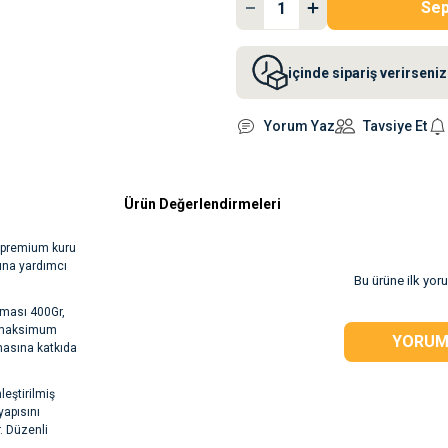
Sep
içinde sipariş verirsen
Yorum Yaz
Tavsiye Et
Ürün Değerlendirmeleri
iş premium kuru
ına yardımcı
Bu ürüne ilk yor
aması 400Gr,
en maksimum
YORUM
lmasına katkıda
eştirilmiş
yapısını
r. Düzenli