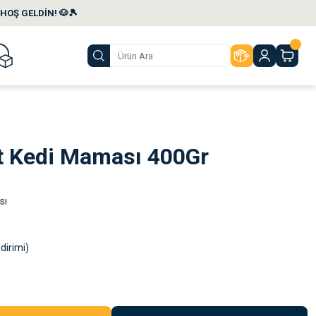
HOŞ GELDİN! 🐶🎾
it Kedi Maması 400Gr
sı
dirimi)