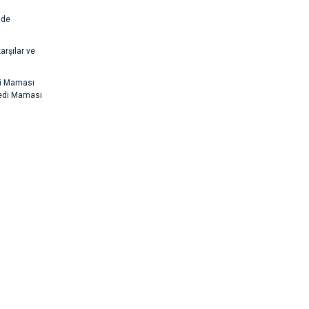
lde
arşılar ve
di Maması
 Kedi Maması
rsiz gördüğünüz