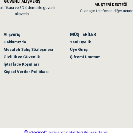
GÜVENLİ ALIŞVERİŞ
 sonraki gün elime ulaştı. Jack russell köpeğim severek yedi. Tüy dur
MÜŞTERİ DESTEĞİ
rtifikası ve 3D ödeme ile güvenli
Sizin için telefonun diğer ucun
alışveriş.
Alışveriş
MÜŞTERİLER
n olmadı sağolsunlar onuda hemen çözdüler
Hakkımızda
Yeni Üyelik
Mesafeli Satış Sözleşmesi
Üye Girişi
Gizlilik ve Güvenlik
Şifremi Unuttum
İptal İade Koşullari
Kişisel Veriler Politikası
ile
ideasoft
e-