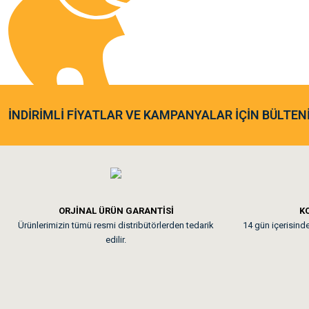
Sa**** Ta******
Gönder
Kedim taze mamaya bayıldı k
As**** Tu******
İNDİRİMLİ FİYATLAR VE KAMPANYALAR İÇİN BÜLTEN
Tavşanım kafesinin kalites
Em**** Ha****** Ka****
ORJİNAL ÜRÜN GARANTİSİ
KO
Ürünlerimizin tümü resmi distribütörlerden tedarik
14 gün içerisinde 
Kedilerim beğeniyorlar. Mem
edilir.
Me***** Ya******