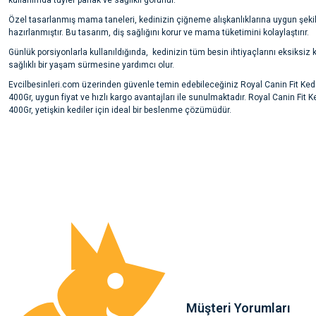
kullanımda tüyler parlak ve sağlıklı görünür.
Özel tasarlanmış mama taneleri, kedinizin çiğneme alışkanlıklarına uygun şeki
hazırlanmıştır. Bu tasarım, diş sağlığını korur ve mama tüketimini kolaylaştırır.
Günlük porsiyonlarla kullanıldığında, kedinizin tüm besin ihtiyaçlarını eksiksiz k
sağlıklı bir yaşam sürmesine yardımcı olur.
Evcilbesinleri.com üzerinden güvenle temin edebileceğiniz Royal Canin Fit Ke
400Gr, uygun fiyat ve hızlı kargo avantajları ile sunulmaktadır. Royal Canin Fit
400Gr, yetişkin kediler için ideal bir beslenme çözümüdür.
Bu ürünün fiyat bilgisi, resim, ürün açıklamalarında ve diğer konularda yete
noktaları öneri formunu kullanarak tarafımıza iletebilirsiniz.
Ürün hakkında henüz soru sorulmamış.
Görüş ve önerileriniz için teşekkür ederiz.
Ürün resmi kalitesiz, bozuk veya görüntülenemiyor.
Soru Sor
Ürün açıklamasında eksik bilgiler bulunuyor.
Ürün bilgilerinde hatalar bulunuyor.
Ürün fiyatı diğer sitelerden daha pahalı.
Bu ürüne benzer farklı alternatifler olmalı.
Müşteri Yorumları