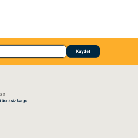
El**** Ek******
 çözdü
Köpeğim bayıldı hediyeler için teşekkürler
Kaydet
lar mevcut
RGO
i ücretsiz kargo.