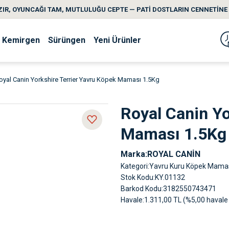
IR, OYUNCAĞI TAM, MUTLULUĞU CEPTE — PATİ DOSTLARIN CENNETİNE 
Kemirgen
Sürüngen
Yeni Ürünler
oyal Canin Yorkshire Terrier Yavru Köpek Maması 1.5Kg
Royal Canin Yo
Maması 1.5Kg
Marka
ROYAL CANİN
Kategori
Yavru Kuru Köpek Mama
Stok Kodu
KY.01132
Barkod Kodu
3182550743471
Havale
1.311,00 TL (%5,00 havale 