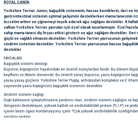
ROYAL CANIN
Yorkshire Terrier Junior, bağışıklık sisteminin, hassas kemiklerin, deri ve tü
gastrointestinal sistemin optimal gelişimini desteklerken mama tanesinin öz
lezzetini arttırır ve çiğnemeyi teşvik ederek ağız sağlığını destekler. 8 haftalık
safkan Yorkshire Terrier yavruları için özel olarak tasarlanmıştır. Özel hazırl
sahip mama tanesi diş fırçası etkisi gösterir ve ağız sağlığını destekler. Deri 
güçlü ve sağlıklı olmasını destekler. Yorkshire Terrier yavrusunun gelişmek
sindirim sistemini destekler. Yorkshire Terrier yavrusunun hassas bağışıklık
destekler.
FAYDALARI
Bağışıklık sistemi desteği
Büyüme, köpeğinizin hayatındaki en önemli süreçlerden biridir. Bu dönem büyük
keşiflerin ve ilklerin dönemidir. Bu önemli süreç boyunca, yavru köpeğinizin bağı
yavaş yavaş güçlenir. Yorkshire Terrier Puppy, antioksidan kompleksi ve E Vitami
sayesinde yavru köpeğinizin bağışıklık sistemini destekler.
Sindirim sistemi sağlığı
Dışkı kalitesinin iyileştirilmesine yardımcı olan, sindirim sistemi sağlığını ve bağ
dengesini destekleyen, yüksek kaliteli ve sindirilebilirlikli protein (*L.I.P.) ve preb
içeren besin ögesi kombinasyonu içerir. *Çok yüksek sindirilebilirlik özelliğinde
seçilmiş protein.
Bu ürünün fiyat bilgisi, resim, ürün açıklamalarında ve diğer konularda yete
Tüy sağlığı
noktaları öneri formunu kullanarak tarafımıza iletebilirsiniz.
Ürün hakkında henüz soru sorulmamış.
Uygun miktarlarda Omega 3 (EPAamp;DHA) ve Omega 6 yağ asitleri, hodan yağı v
Görüş ve önerileriniz için teşekkür ederiz.
zenginleştirilmiş bu özel formül, Yorkshire Terrier ırkı yavru köpeklerin uzun tüyl