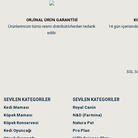
Em**** Ha****** Ka****
ORJİNAL ÜRÜN GARANTİSİ
KO
Ürünlerimizin tümü resmi distribütörlerden tedarik
14 gün içerisinde 
Kedilerim beğeniyorlar. Mem
edilir.
Me***** Ya******
Akşam verdiğim sipariş bir
SSL Se
Ka***** Ar******
SEVİLEN KATEGORİLER
SEVİLEN KATEGORİLER
Ufak bir sorun harici soru
Kedi Maması
Royal Canin
Köpek Maması
N&D (Farmina)
Köpek Konservesi
Natura Pet
Kedi Oyuncağı
Pro Plan