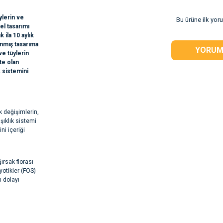
ylerin ve
Bu ürüne ilk yor
el tasarımı
 ila 10 aylık
anmış tasarıma
YORUM
ve tüylerin
te olan
 sistemini
 değişimlerin,
şıklık sistemi
ni içeriği
ırsak florası
iyotikler (FOS)
n dolayı
rsiz gördüğünüz
e biyotin ile
erinin sağlığını