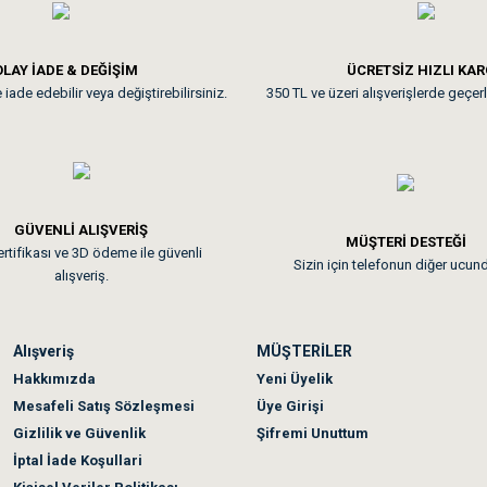
**
LAY İADE & DEĞİŞİM
ÜCRETSİZ HIZLI KA
iade edebilir veya değiştirebilirsiniz.
350 TL ve üzeri alışverişlerde geçerl
nunuz. Uygun fiyatta olması iyi.
GÜVENLİ ALIŞVERİŞ
 sonraki gün elime ulaştı. Jack russell köpeğim severek yedi. Tüy dur
MÜŞTERİ DESTEĞİ
rtifikası ve 3D ödeme ile güvenli
Sizin için telefonun diğer ucun
alışveriş.
Alışveriş
MÜŞTERİLER
n olmadı sağolsunlar onuda hemen çözdüler
Hakkımızda
Yeni Üyelik
Mesafeli Satış Sözleşmesi
Üye Girişi
Gizlilik ve Güvenlik
Şifremi Unuttum
İptal İade Koşullari