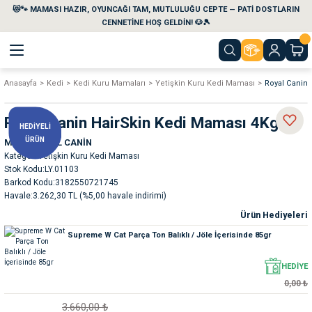
😻🐾 MAMASI HAZIR, OYUNCAĞI TAM, MUTLULUĞU CEPTE — PATİ DOSTLARIN
Geri Dön
Geri Dön
Geri Dön
Geri Dön
Geri Dön
Geri Dön
CENNETİNE HOŞ GELDİN! 🐶🎾
Anasayfa
Kedi
Kedi Kuru Mamaları
Yetişkin Kuru Kedi Maması
Royal Canin 
aları
maları
eri
emi
Royal Canin HairSkin Kedi Maması 4Kg
HEDİYELİ
i
sleri
kvaryumları
ÜRÜN
Marka
ROYAL CANİN
Kategori
Yetişkin Kuru Kedi Maması
e Temizlik Ürünleri
eleri
ı
suarları
Stok Kodu
LY.01103
Barkod Kodu
3182550721745
Havale
3.262,30 TL (%5,00 havale indirimi)
rları
leri
ler
ğı
Ürün Hediyeleri
Supreme W Cat Parça Ton Balıklı / Jöle İçerisinde 85gr
ları
rünleri
ları
HEDİYE
rı
maları
rı
suarları
0,00 ₺
3.660,00 ₺
nleri
rünleri
ğı