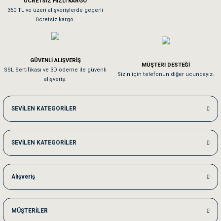
ÜCRETSİZ HIZLI KARGO
Sa**** On******
350 TL ve üzeri alışverişlerde geçerli
ücretsiz kargo.
Pamuk için aradığım tüm oyuncaklar mevcut
Em**** Ha****** Ka******
GÜVENLİ ALIŞVERİŞ
MÜŞTERİ DESTEĞİ
SSL Sertifikası ve 3D ödeme ile güvenli
Kedilerim beğeniyorlar. Memnunuz. Uygun fiyatta olması iyi.
Sizin için telefonun diğer ucundayız.
alışveriş.
Me***** Ya******
SEVİLEN KATEGORİLER
Akşam verdiğim sipariş bir sonraki gün elime ulaştı. Jack russell köpeğim se
SEVİLEN KATEGORİLER
Ka***** Ar******
Ufak bir sorun harici sorun olmadı sağolsunlar onuda hemen çözdüler
Alışveriş
MÜŞTERİLER