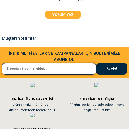
Ürün resmi kalitesiz, bozuk veya görüntülenemiyor.
YORUM YAZ
Ürün açıklamasında eksik bilgiler bulunuyor.
Ürün bilgilerinde hatalar bulunuyor.
Ürün fiyatı diğer sitelerden daha pahalı.
Müşteri Yorumları
Bu ürüne benzer farklı alternatifler olmalı.
Sa**** Ta******
İNDİRİMLİ FİYATLAR VE KAMPANYALAR İÇİN BÜLTENİMİZE
ABONE OL!
Kedim taze mamaya bayıldı kargo fimrasın da bir sorun yaşadım ve arkadaşlar ço
Kaydet
El**** Ek******
Gönder
Köpeğim bayıldı hediyeler için teşekkürler
ORJİNAL ÜRÜN GARANTİSİ
KOLAY İADE & DEĞİŞİM
As**** Tu******
Ürünlerimizin tümü resmi
14 gün içerisinde iade edebilir veya
distribütörlerden tedarik edilir.
değiştirebilirsiniz.
Tavşanım kafesinin kalitesine ve paketlemesine bayıldım