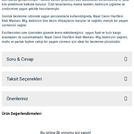
kilo yönetimine katkıda bulunur. Özel tasarlanmış mama taneleri, kedinizin çiğneme ve
ve Temizlik
rı
sindirimine uygun şekilde hazırlanmıştır.
Günlük beslenme rutininde uygun porsiyonlarla kullanıldığında, Royal Canin HairSkin
e Ek Besinler
ı
Kedi Maması 4Kg, kedinizin tüm besin ihtiyaçlarını karşılar ve sağlıklı, enerjik bir yaşam
sürmesini sağlar.
Evcilbesinleri.com üzerinden güvenle temin edebileceğiniz uygun fiyat ve hızlı kargo
Su Kapları
ve Ek Besinleri
avantajları ile sunulmaktadır. Royal Canin HairSkin Kedi Maması 4Kg, kedinizin sağlıklı,
mutlu ve parlak tüylere sahip bir yaşam sürmesi için ideal bir beslenme çözümüdür.
eri
Soru & Cevap
eri
Taksit Seçenekleri
Ürün hakkında henüz soru sorulmamış.
nleri
Soru Sor
Önerileriniz
ları
Bu ürünün fiyat bilgisi, resim, ürün açıklamalarında ve diğer konularda
Ürün Değerlendirmeleri
yetersiz gördüğünüz noktaları öneri formunu kullanarak tarafımıza
iletebilirsiniz.
Görüş ve önerileriniz için teşekkür ederiz.
Bu ürüne ilk yorumu siz yapın!