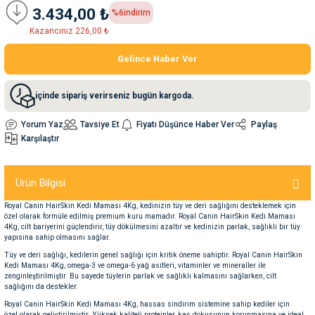
3.434,00 ₺
%6
indirim
Kazancınız 226,00 ₺
nleri
rünleri
manları
esuarları
Gelince Haber Ver
içinde sipariş verirseniz bugün kargoda.
ntaları
otoru
Yorum Yaz
Tavsiye Et
Fiyatı Düşünce Haber Ver
Paylaş
Karşılaştır
arı
 Su Kabları
arı
anları
Ürün Bilgisi
Royal Canin HairSkin Kedi Maması 4Kg, kedinizin tüy ve deri sağlığını desteklemek için
nları
özel olarak formüle edilmiş premium kuru mamadır. Royal Canin HairSkin Kedi Maması
4Kg, cilt bariyerini güçlendirir, tüy dökülmesini azaltır ve kedinizin parlak, sağlıklı bir tüy
yapısına sahip olmasını sağlar.
ları
 Kemikleri
Tüy ve deri sağlığı, kedilerin genel sağlığı için kritik öneme sahiptir. Royal Canin HairSkin
Kedi Maması 4Kg, omega-3 ve omega-6 yağ asitleri, vitaminler ve mineraller ile
zenginleştirilmiştir. Bu sayede tüylerin parlak ve sağlıklı kalmasını sağlarken, cilt
sağlığını da destekler.
nleri
e Seyahat Ürünleri
Royal Canin HairSkin Kedi Maması 4Kg, hassas sindirim sistemine sahip kediler için
özel olarak geliştirilmiştir. Yüksek kaliteli proteinler, kas dokusunun korunmasına ve ideal