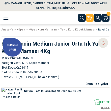
😻🐾 MAMASI HAZIR, OYUNCAĞI TAM, MUTLULUĞU CEPTE — PATİ DOSTLARIN
Geri Dön
Geri Dön
Geri Dön
Geri Dön
Geri Dön
Geri Dön
CENNETİNE HOŞ GELDİN! 🐶🎾
Anasayfa
Köpek
Köpek Kuru Mamaları
Yavru Kuru Köpek Maması
Royal Can
aları
maları
eri
emi
Royal Canin Medium Junior Orta Irk Yavru
HEDİYELİ
i
sleri
kvaryumları
Köpek Maması 4Kg
ÜRÜN
Marka
ROYAL CANİN
e Temizlik Ürünleri
eleri
ı
suarları
Kategori
Yavru Kuru Köpek Maması
Stok Kodu
KY.01017
rları
leri
ler
ğı
Barkod Kodu
3182550708180
Havale
2.110,90 TL (%5,00 havale indirimi)
Ürün Hediyeleri
ları
rünleri
ları
Natura Plastik Halka Köpek Oyuncak 10 Cm
rı
maları
rı
suarları
HEDİYE
0,00 ₺
nleri
rünleri
ğı