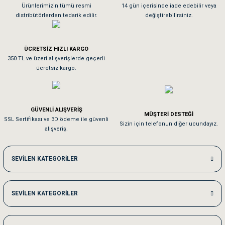
As**** Tu******
Ürünlerimizin tümü resmi
14 gün içerisinde iade edebilir veya
distribütörlerden tedarik edilir.
değiştirebilirsiniz.
Tavşanım kafesinin kalitesine ve paketlemesine bayıldım
ÜCRETSİZ HIZLI KARGO
Sa**** On******
350 TL ve üzeri alışverişlerde geçerli
ücretsiz kargo.
Pamuk için aradığım tüm oyuncaklar mevcut
Em**** Ha****** Ka******
GÜVENLİ ALIŞVERİŞ
MÜŞTERİ DESTEĞİ
SSL Sertifikası ve 3D ödeme ile güvenli
Kedilerim beğeniyorlar. Memnunuz. Uygun fiyatta olması iyi.
Sizin için telefonun diğer ucundayız.
alışveriş.
Me***** Ya******
SEVİLEN KATEGORİLER
Akşam verdiğim sipariş bir sonraki gün elime ulaştı. Jack russell köpeğim se
SEVİLEN KATEGORİLER
Ka***** Ar******
Ufak bir sorun harici sorun olmadı sağolsunlar onuda hemen çözdüler