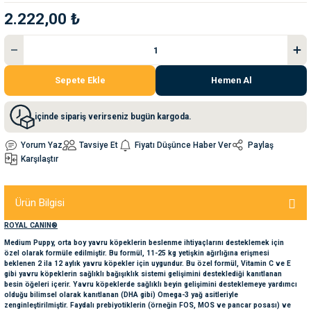
2.222,00 ₺
nleri
rünleri
manları
esuarları
Sepete Ekle
Hemen Al
ntaları
otoru
içinde sipariş verirseniz bugün kargoda.
arı
 Su Kabları
arı
Yorum Yaz
Tavsiye Et
Fiyatı Düşünce Haber Ver
Paylaş
Karşılaştır
anları
Ürün Bilgisi
nları
ROYAL CANIN®
Medium Puppy, orta boy yavru köpeklerin beslenme ihtiyaçlarını desteklemek için
ları
 Kemikleri
özel olarak formüle edilmiştir. Bu formül, 11-25 kg yetişkin ağırlığına erişmesi
beklenen 2 ila 12 aylık yavru köpekler için uygundur. Bu özel formül, Vitamin C ve E
gibi yavru köpeklerin sağlıklı bağışıklık sistemi gelişimini desteklediği kanıtlanan
besin öğeleri içerir. Yavru köpeklerde sağlıklı beyin gelişimini desteklemeye yardımcı
nleri
e Seyahat Ürünleri
olduğu bilimsel olarak kanıtlanan (DHA gibi) Omega-3 yağ asitleriyle
zenginleştirilmiştir. Faydalı prebiyotiklerin (örneğin FOS, MOS ve pancar posası) ve