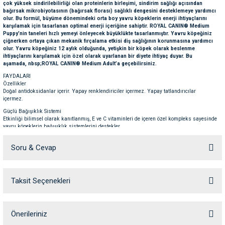
çok yüksek sindirilebilirliği olan proteinlerin birleşimi, sindirim sağlığı açısından
ve Temizlik
rı
bağırsak mikrobiyotasının (bağırsak florası) sağlıklı dengesini desteklemeye yardımcı
olur. Bu formül, büyüme dönemindeki orta boy yavru köpeklerin enerji ihtiyaçlarını
karşılamak için tasarlanan optimal enerji içeriğine sahiptir. ROYAL CANIN® Medium
Puppy’nin taneleri hızlı yemeyi önleyecek büyüklükte tasarlanmıştır. Yavru köpeğiniz
e Ek Besinler
ı
çiğnerken ortaya çıkan mekanik fırçalama etkisi diş sağlığının korunmasına yardımcı
olur. Yavru köpeğiniz 12 aylık olduğunda, yetişkin bir köpek olarak beslenme
ihtiyaçlarını karşılamak için özel olarak uyarlanan bir diyete ihtiyaç duyar. Bu
Su Kapları
ve Ek Besinleri
aşamada, nbsp;ROYAL CANIN® Medium Adult’a geçebilirsiniz.
FAYDALARI
Özellikler
eri
Doğal antidoksidanlar içerir. Yapay renklendiriciler içermez. Yapay tatlandırıcılar
içermez.
Güçlü Bağışıklık Sistemi
eri
Etkinliği bilimsel olarak kanıtlanmış, E ve C vitaminleri de içeren özel kompleks sayesinde
yavru köpeklerin bağışıklık sistemlerini destekler.
nleri
Beyin Gelişimi
Soru & Cevap
Omega 3 yağ asitleri (DHA) ile zenginleştirilmiş bu formül, yavru köpeklerin beyin
gelişimini ve sağlıklı görme fonksiyonlarını da destekler.
ları
Mikrobiyom Desteği
Prebiyotik (MOS) kombinasyonu amp; yüksek sindirilebilirlikli proteinler sayesinde
Taksit Seçenekleri
Ürün hakkında henüz soru sorulmamış.
sağlıklı bağırsak mikrobiyotasını ve sindirim sağlığını destekler.
Optimum enerji içeriği
Kısa bir büyüme dönemi bulunan orta büyüklükteki ırk yavru köpeklerin yüksek enerji
ihtiyaçlarını karşılar.
Soru Sor
Önerileriniz
KOMPOZİSYON: Kurutulmuş kümes hayvanları proteinleri, hayvansal yağlar, mısır,