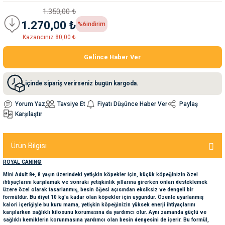
1.350,00 ₺
1.270,00 ₺
%6
indirim
nleri
rünleri
manları
esuarları
Kazancınız 80,00 ₺
Gelince Haber Ver
ntaları
otoru
içinde sipariş verirseniz bugün kargoda.
arı
 Su Kabları
arı
Yorum Yaz
Tavsiye Et
Fiyatı Düşünce Haber Ver
Paylaş
Karşılaştır
anları
Ürün Bilgisi
nları
ROYAL CANIN®
Mini Adult 8+, 8 yaşın üzerindeki yetişkin köpekler için, küçük köpeğinizin özel
ları
 Kemikleri
ihtiyaçlarını karşılamak ve sonraki yetişkinlik yıllarına girerken onları desteklemek
üzere özel olarak tasarlanmış, besin öğesi açısından eksiksiz ve dengeli bir
formüldür. Bu diyet 10 kg'a kadar olan köpekler için uygundur. Özenle uyarlanmış
kalori içeriğiyle bu kuru mama, yetişkin köpeğinizin yüksek enerji ihtiyaçlarını
nleri
e Seyahat Ürünleri
karşılarken sağlıklı kilosunu korumasına da yardımcı olur. Aynı zamanda güçlü ve
sağlıklı kemiklerin korunmasına yardımcı olan besin dengesini de içerir. Bu formül,