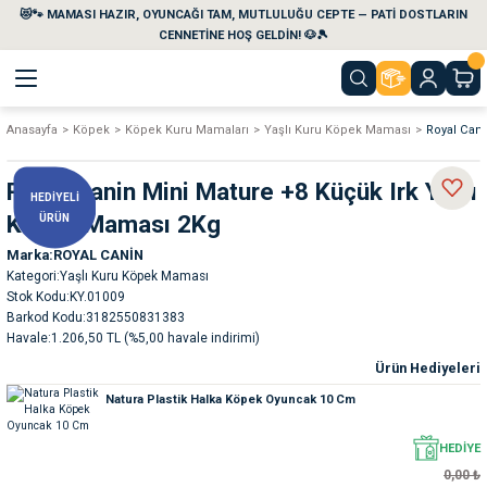
😻🐾 MAMASI HAZIR, OYUNCAĞI TAM, MUTLULUĞU CEPTE — PATİ DOSTLARIN
Geri Dön
Geri Dön
Geri Dön
Geri Dön
Geri Dön
Geri Dön
CENNETİNE HOŞ GELDİN! 🐶🎾
Anasayfa
Köpek
Köpek Kuru Mamaları
Yaşlı Kuru Köpek Maması
Royal Can
aları
maları
eri
emi
Royal Canin Mini Mature +8 Küçük Irk Yaşlı
HEDİYELİ
i
sleri
kvaryumları
Köpek Maması 2Kg
ÜRÜN
Marka
ROYAL CANİN
e Temizlik Ürünleri
eleri
ı
suarları
Kategori
Yaşlı Kuru Köpek Maması
Stok Kodu
KY.01009
rları
leri
ler
ğı
Barkod Kodu
3182550831383
Havale
1.206,50 TL (%5,00 havale indirimi)
Ürün Hediyeleri
ları
rünleri
ları
Natura Plastik Halka Köpek Oyuncak 10 Cm
rı
maları
rı
suarları
HEDİYE
0,00 ₺
nleri
rünleri
ğı