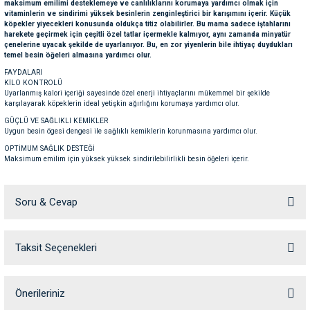
maksimum emilimi desteklemeye ve canlılıklarını korumaya yardımcı olmak için
ve Temizlik
rı
vitaminlerin ve sindirimi yüksek besinlerin zenginleştirici bir karışımını içerir. Küçük
köpekler yiyecekleri konusunda oldukça titiz olabilirler. Bu mama sadece iştahlarını
harekete geçirmek için çeşitli özel tatlar içermekle kalmıyor, aynı zamanda minyatür
çenelerine uyacak şekilde de uyarlanıyor. Bu, en zor yiyenlerin bile ihtiyaç duydukları
e Ek Besinler
ı
temel besin öğeleri almasına yardımcı olur.
FAYDALARI
Su Kapları
ve Ek Besinleri
KİLO KONTROLÜ
Uyarlanmış kalori içeriği sayesinde özel enerji ihtiyaçlarını mükemmel bir şekilde
karşılayarak köpeklerin ideal yetişkin ağırlığını korumaya yardımcı olur.
eri
GÜÇLÜ VE SAĞLIKLI KEMİKLER
Uygun besin ögesi dengesi ile sağlıklı kemiklerin korunmasına yardımcı olur.
OPTİMUM SAĞLIK DESTEĞİ
eri
Maksimum emilim için yüksek yüksek sindirilebilirlikli besin öğeleri içerir.
KOMPOZİSYON: Kurutulmuş kümes hayvanları proteinleri, mısır, pirinç, buğday unu,
nleri
hayvansal yağlar, buğday gluten, mısır gluten, mısır unu, buğday, hidrolize hayvansal
Soru & Cevap
proteinler, pancar posası, mineraller, soya yağı, maya ürünleri, balık yağı, frukto-
oligosakkaritler, alg yağı Schizochytrium sp.
ları
İLAVELER (her kg için): Beslenmeye dayalı ilaveler: Vitamin A (3a672a): 21800 IU, Vitamin
D3 (3a671): 1000 IU, Demir (3b103): 38 mg, İyot (3b201, 3b202): 3,8 mg, Bakır (3b405,
Taksit Seçenekleri
Ürün hakkında henüz soru sorulmamış.
3b406): 12 mg, Manganez (3b502, 3b504): 50 mg, Çinko (3b603, 3b605, 3b606): 134 mg,
Selenyum (3b801, 3b811, 3b812): 0,1 mg - Koruyucular - Antioksidanlar.
Soru Sor
Önerileriniz
ANALİTİK BİLEŞENLER: Protein: %27,0 - Ham lifler: %1,5 - Yağ: %16,0 - Ham kül: %6,3 -
Metabolize edilebilir enerji: 3923 kcal/kg.