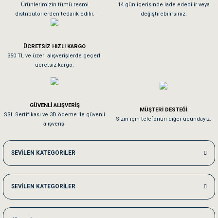
As**** Tu******
Ürünlerimizin tümü resmi
14 gün içerisinde iade edebilir veya
distribütörlerden tedarik edilir.
değiştirebilirsiniz.
Tavşanım kafesinin kalitesine ve paketlemesine bayıldım
ÜCRETSİZ HIZLI KARGO
Sa**** On******
350 TL ve üzeri alışverişlerde geçerli
ücretsiz kargo.
Pamuk için aradığım tüm oyuncaklar mevcut
Em**** Ha****** Ka******
GÜVENLİ ALIŞVERİŞ
MÜŞTERİ DESTEĞİ
SSL Sertifikası ve 3D ödeme ile güvenli
Kedilerim beğeniyorlar. Memnunuz. Uygun fiyatta olması iyi.
Sizin için telefonun diğer ucundayız.
alışveriş.
Me***** Ya******
SEVİLEN KATEGORİLER
Akşam verdiğim sipariş bir sonraki gün elime ulaştı. Jack russell köpeğim se
SEVİLEN KATEGORİLER
Ka***** Ar******
Ufak bir sorun harici sorun olmadı sağolsunlar onuda hemen çözdüler