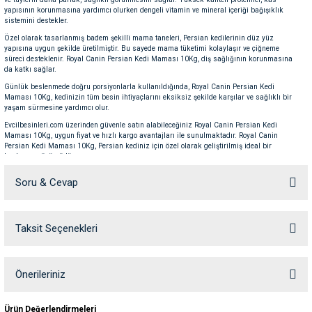
yapısının korunmasına yardımcı olurken dengeli vitamin ve mineral içeriği bağışıklık
ve Temizlik
rı
sistemini destekler.
Özel olarak tasarlanmış badem şekilli mama taneleri, Persian kedilerinin düz yüz
e Ek Besinler
ı
yapısına uygun şekilde üretilmiştir. Bu sayede mama tüketimi kolaylaşır ve çiğneme
süreci desteklenir. Royal Canin Persian Kedi Maması 10Kg, diş sağlığının korunmasına
da katkı sağlar.
Su Kapları
ve Ek Besinleri
Günlük beslenmede doğru porsiyonlarla kullanıldığında, Royal Canin Persian Kedi
Maması 10Kg, kedinizin tüm besin ihtiyaçlarını eksiksiz şekilde karşılar ve sağlıklı bir
yaşam sürmesine yardımcı olur.
eri
Evcilbesinleri.com üzerinden güvenle satın alabileceğiniz Royal Canin Persian Kedi
Maması 10Kg, uygun fiyat ve hızlı kargo avantajları ile sunulmaktadır. Royal Canin
Persian Kedi Maması 10Kg, Persian kediniz için özel olarak geliştirilmiş ideal bir
eri
beslenme çözümüdür.
Soru & Cevap
nleri
Taksit Seçenekleri
Ürün hakkında henüz soru sorulmamış.
ları
Soru Sor
Önerileriniz
Bu ürünün fiyat bilgisi, resim, ürün açıklamalarında ve diğer konularda
Ürün Değerlendirmeleri
yetersiz gördüğünüz noktaları öneri formunu kullanarak tarafımıza