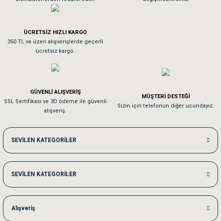
Tavşanım kafesinin kalitesine ve paketlemesine bayıldım
ÜCRETSİZ HIZLI KARGO
Sa**** On******
350 TL ve üzeri alışverişlerde geçerli
ücretsiz kargo.
Pamuk için aradığım tüm oyuncaklar mevcut
Em**** Ha****** Ka******
GÜVENLİ ALIŞVERİŞ
MÜŞTERİ DESTEĞİ
SSL Sertifikası ve 3D ödeme ile güvenli
Kedilerim beğeniyorlar. Memnunuz. Uygun fiyatta olması iyi.
Sizin için telefonun diğer ucundayız.
alışveriş.
Me***** Ya******
SEVİLEN KATEGORİLER
Akşam verdiğim sipariş bir sonraki gün elime ulaştı. Jack russell köpeğim se
SEVİLEN KATEGORİLER
Ka***** Ar******
Ufak bir sorun harici sorun olmadı sağolsunlar onuda hemen çözdüler
Alışveriş