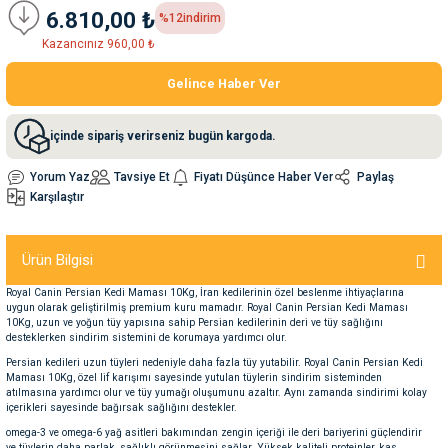
6.810,00 ₺
%12
indirim
Kazancınız 960,00 ₺
nleri
rünleri
manları
esuarları
Gelince Haber Ver
içinde sipariş verirseniz bugün kargoda.
ntaları
otoru
Yorum Yaz
Tavsiye Et
Fiyatı Düşünce Haber Ver
Paylaş
Karşılaştır
arı
 Su Kabları
arı
anları
Ürün Bilgisi
Royal Canin Persian Kedi Maması 10Kg, İran kedilerinin özel beslenme ihtiyaçlarına
nları
uygun olarak geliştirilmiş premium kuru mamadır. Royal Canin Persian Kedi Maması
10Kg, uzun ve yoğun tüy yapısına sahip Persian kedilerinin deri ve tüy sağlığını
desteklerken sindirim sistemini de korumaya yardımcı olur.
ları
 Kemikleri
Persian kedileri uzun tüyleri nedeniyle daha fazla tüy yutabilir. Royal Canin Persian Kedi
Maması 10Kg, özel lif karışımı sayesinde yutulan tüylerin sindirim sisteminden
atılmasına yardımcı olur ve tüy yumağı oluşumunu azaltır. Aynı zamanda sindirimi kolay
içerikleri sayesinde bağırsak sağlığını destekler.
nleri
e Seyahat Ürünleri
omega-3 ve omega-6 yağ asitleri bakımından zengin içeriği ile deri bariyerini güçlendirir
ve tüylerin daha parlak, sağlıklı görünmesini sağlar. Yüksek kaliteli proteinler, kas