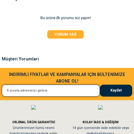
iletebilirsiniz.
Görüş ve önerileriniz için teşekkür ederiz.
Bu ürüne ilk yorumu siz yapın!
Ürün resmi kalitesiz, bozuk veya görüntülenemiyor.
YORUM YAZ
Ürün açıklamasında eksik bilgiler bulunuyor.
Ürün bilgilerinde hatalar bulunuyor.
Ürün fiyatı diğer sitelerden daha pahalı.
Müşteri Yorumları
Bu ürüne benzer farklı alternatifler olmalı.
Sa**** Ta******
İNDİRİMLİ FİYATLAR VE KAMPANYALAR İÇİN BÜLTENİMİZE
ABONE OL!
Kedim taze mamaya bayıldı kargo fimrasın da bir sorun yaşadım ve arkadaşlar ço
Kaydet
El**** Ek******
Gönder
Köpeğim bayıldı hediyeler için teşekkürler
ORJİNAL ÜRÜN GARANTİSİ
KOLAY İADE & DEĞİŞİM
As**** Tu******
Ürünlerimizin tümü resmi
14 gün içerisinde iade edebilir veya
distribütörlerden tedarik edilir.
değiştirebilirsiniz.