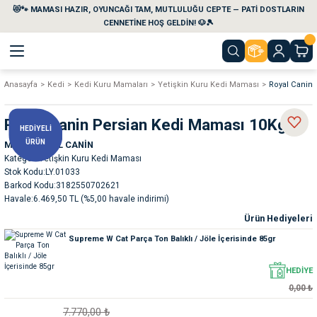
😻🐾 MAMASI HAZIR, OYUNCAĞI TAM, MUTLULUĞU CEPTE — PATİ DOSTLARIN
Geri Dön
Geri Dön
Geri Dön
Geri Dön
Geri Dön
Geri Dön
CENNETİNE HOŞ GELDİN! 🐶🎾
Anasayfa
Kedi
Kedi Kuru Mamaları
Yetişkin Kuru Kedi Maması
Royal Canin
aları
maları
eri
emi
Royal Canin Persian Kedi Maması 10Kg
HEDİYELİ
i
sleri
kvaryumları
ÜRÜN
Marka
ROYAL CANİN
Kategori
Yetişkin Kuru Kedi Maması
e Temizlik Ürünleri
eleri
ı
suarları
Stok Kodu
LY.01033
Barkod Kodu
3182550702621
Havale
6.469,50 TL (%5,00 havale indirimi)
rları
leri
ler
ğı
Ürün Hediyeleri
Supreme W Cat Parça Ton Balıklı / Jöle İçerisinde 85gr
ları
rünleri
ları
HEDİYE
rı
maları
rı
suarları
0,00 ₺
7.770,00 ₺
nleri
rünleri
ğı