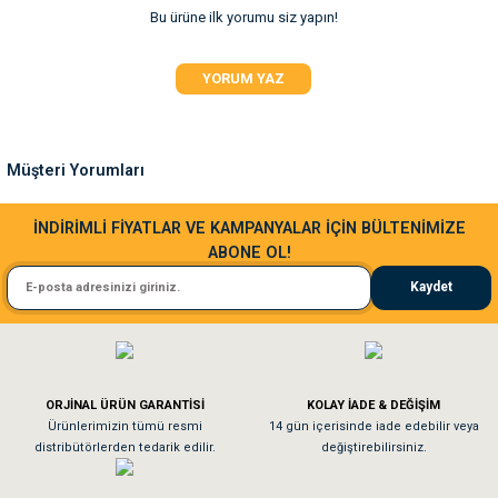
Bu ürüne ilk yorumu siz yapın!
Ürün resmi kalitesiz, bozuk veya görüntülenemiyor.
YORUM YAZ
Ürün açıklamasında eksik bilgiler bulunuyor.
Ürün bilgilerinde hatalar bulunuyor.
Ürün fiyatı diğer sitelerden daha pahalı.
Müşteri Yorumları
Bu ürüne benzer farklı alternatifler olmalı.
Sa**** Ta******
İNDİRİMLİ FİYATLAR VE KAMPANYALAR İÇİN BÜLTENİMİZE
ABONE OL!
Kedim taze mamaya bayıldı kargo fimrasın da bir sorun yaşadım ve arkadaşlar ço
Kaydet
El**** Ek******
Gönder
Köpeğim bayıldı hediyeler için teşekkürler
ORJİNAL ÜRÜN GARANTİSİ
KOLAY İADE & DEĞİŞİM
As**** Tu******
Ürünlerimizin tümü resmi
14 gün içerisinde iade edebilir veya
distribütörlerden tedarik edilir.
değiştirebilirsiniz.
Tavşanım kafesinin kalitesine ve paketlemesine bayıldım