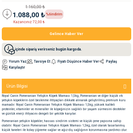
1.160,00 ₺
1.088,00 ₺
%6
indirim
nleri
rünleri
manları
esuarları
Kazancınız 72,00 ₺
Gelince Haber Ver
ntaları
otoru
içinde sipariş verirseniz bugün kargoda.
arı
 Su Kabları
arı
Yorum Yaz
Tavsiye Et
Fiyatı Düşünce Haber Ver
Paylaş
Karşılaştır
anları
Ürün Bilgisi
nları
Royal Canin Pomeranian Yetişkin Köpek Maması 1,5kg, Pomeranian ve diğer küçük ırk
yetişkin köpeklerin özel beslenme ihtiyaçları dikkate alınarak geliştirilmiş premium kuru
mamadır. Royal Canin Pomeranian Yetişkin Köpek Maması 1,5kg, yüksek kaliteli
ları
 Kemikleri
proteinler, vitaminler ve mineraller ile köpeğinizin sağlıklı bir yaşam sürmesini destekler
ve günlük enerji ihtiyacını dengeli bir şekilde karşılar.
Pomeranian yetişkin köpekler, hassas sindirim sistemi ve küçük çene yapısına sahip
nleri
e Seyahat Ürünleri
olabilir. Royal Canin Pomeranian Yetişkin Köpek Maması 1,5kg, özel olarak tasarlanmış
küçük taneleri ile kolay çiğneme sağlar ve ağız-diş sağlığının korunmasına yardımcı olur.