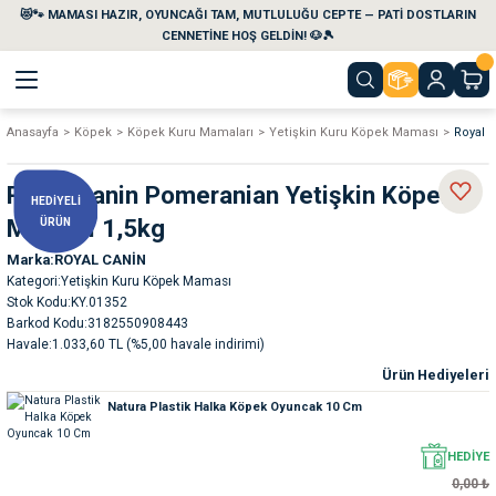
😻🐾 MAMASI HAZIR, OYUNCAĞI TAM, MUTLULUĞU CEPTE — PATİ DOSTLARIN
Geri Dön
Geri Dön
Geri Dön
Geri Dön
Geri Dön
Geri Dön
CENNETİNE HOŞ GELDİN! 🐶🎾
Anasayfa
Köpek
Köpek Kuru Mamaları
Yetişkin Kuru Köpek Maması
Royal 
aları
maları
eri
emi
Royal Canin Pomeranian Yetişkin Köpek
HEDİYELİ
i
sleri
kvaryumları
Maması 1,5kg
ÜRÜN
Marka
ROYAL CANİN
e Temizlik Ürünleri
eleri
ı
suarları
Kategori
Yetişkin Kuru Köpek Maması
Stok Kodu
KY.01352
rları
leri
ler
ğı
Barkod Kodu
3182550908443
Havale
1.033,60 TL (%5,00 havale indirimi)
Ürün Hediyeleri
ları
rünleri
ları
Natura Plastik Halka Köpek Oyuncak 10 Cm
rı
maları
rı
suarları
HEDİYE
0,00 ₺
nleri
rünleri
ğı