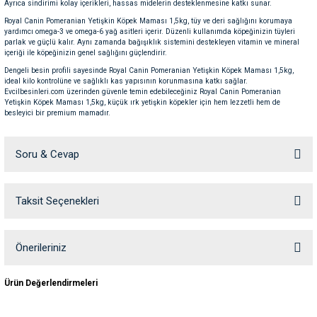
Ayrıca sindirimi kolay içerikleri, hassas midelerin desteklenmesine katkı sunar.
ve Temizlik
rı
Royal Canin Pomeranian Yetişkin Köpek Maması 1,5kg, tüy ve deri sağlığını korumaya
yardımcı omega-3 ve omega-6 yağ asitleri içerir. Düzenli kullanımda köpeğinizin tüyleri
parlak ve güçlü kalır. Aynı zamanda bağışıklık sistemini destekleyen vitamin ve mineral
e Ek Besinler
ı
içeriği ile köpeğinizin genel sağlığını güçlendirir.
Dengeli besin profili sayesinde Royal Canin Pomeranian Yetişkin Köpek Maması 1,5kg,
ideal kilo kontrolüne ve sağlıklı kas yapısının korunmasına katkı sağlar.
Su Kapları
ve Ek Besinleri
Evcilbesinleri.com üzerinden güvenle temin edebileceğiniz Royal Canin Pomeranian
Yetişkin Köpek Maması 1,5kg, küçük ırk yetişkin köpekler için hem lezzetli hem de
besleyici bir premium mamadır.
eri
Soru & Cevap
eri
nleri
Taksit Seçenekleri
Ürün hakkında henüz soru sorulmamış.
ları
Soru Sor
Önerileriniz
Bu ürünün fiyat bilgisi, resim, ürün açıklamalarında ve diğer konularda
Ürün Değerlendirmeleri
yetersiz gördüğünüz noktaları öneri formunu kullanarak tarafımıza
iletebilirsiniz.
Görüş ve önerileriniz için teşekkür ederiz.