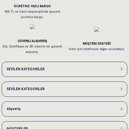
ÜCRETSİZ HIZLI KARGO
Sa**** On******
350 TL ve üzeri alışverişlerde geçerli
ücretsiz kargo.
Pamuk için aradığım tüm oyuncaklar mevcut
Em**** Ha****** Ka******
GÜVENLİ ALIŞVERİŞ
MÜŞTERİ DESTEĞİ
SSL Sertifikası ve 3D ödeme ile güvenli
Kedilerim beğeniyorlar. Memnunuz. Uygun fiyatta olması iyi.
Sizin için telefonun diğer ucundayız.
alışveriş.
Me***** Ya******
SEVİLEN KATEGORİLER
Akşam verdiğim sipariş bir sonraki gün elime ulaştı. Jack russell köpeğim se
SEVİLEN KATEGORİLER
Ka***** Ar******
Ufak bir sorun harici sorun olmadı sağolsunlar onuda hemen çözdüler
Alışveriş
MÜŞTERİLER