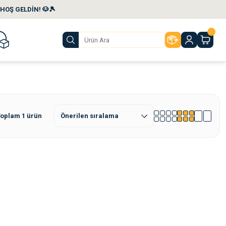
HOŞ GELDİN! 🐶🎾
oplam 1 ürün