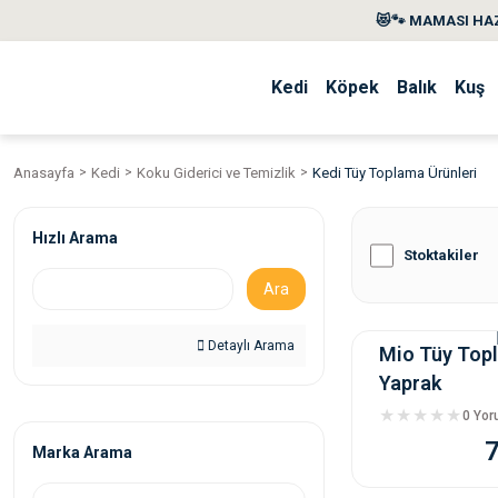
😻🐾 MAMASI HAZ
Kedi
Köpek
Balık
Kuş
Anasayfa
Kedi
Koku Giderici ve Temizlik
Kedi Tüy Toplama Ürünleri
Hızlı Arama
Stoktakiler
Ara
Detaylı Arama
Mio Tüy Top
Yaprak
0 Yo
Marka Arama