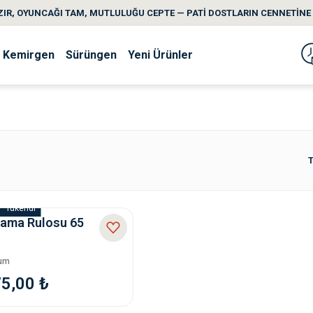
IR, OYUNCAĞI TAM, MUTLULUĞU CEPTE — PATİ DOSTLARIN CENNETİNE 
Kemirgen
Sürüngen
Yeni Ürünler
T
Tükendi
lama Rulosu 65
rum
75,00 ₺