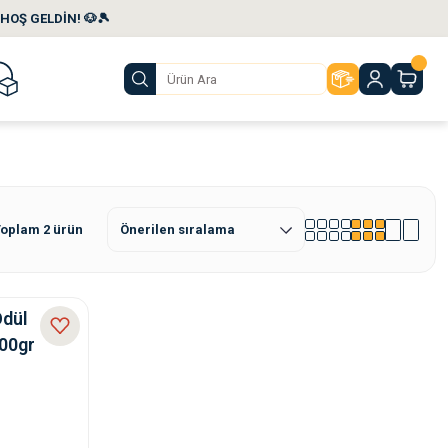
HOŞ GELDİN! 🐶🎾
oplam 2 ürün
Ödül
500gr