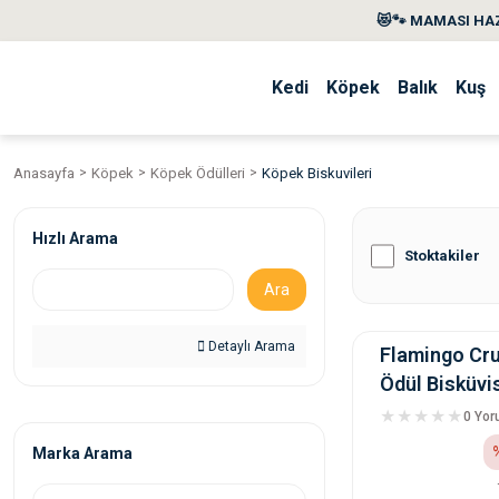
😻🐾 MAMASI HAZ
Kedi
Köpek
Balık
Kuş
Anasayfa
Köpek
Köpek Ödülleri
Köpek Biskuvileri
Hızlı Arama
Stoktakiler
Ara
Detaylı Arama
Flamingo Cr
Ödül Bisküvis
0 Yo
Marka Arama