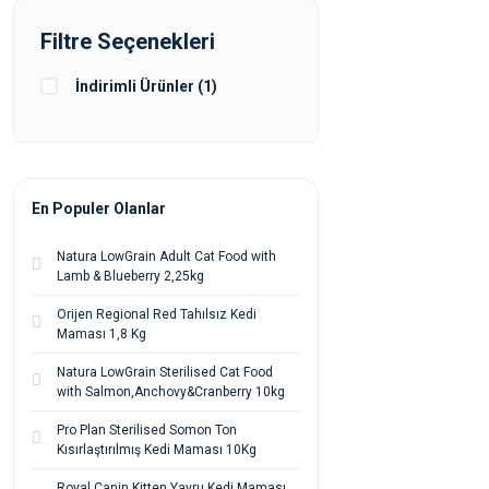
Filtre Seçenekleri
İndirimli Ürünler (1)
En Populer Olanlar
Natura LowGrain Adult Cat Food with
Lamb & Blueberry 2,25kg
Orijen Regional Red Tahılsız Kedi
Maması 1,8 Kg
Natura LowGrain Sterilised Cat Food
with Salmon,Anchovy&Cranberry 10kg
Pro Plan Sterilised Somon Ton
Kısırlaştırılmış Kedi Maması 10Kg
Royal Canin Kitten Yavru Kedi Maması