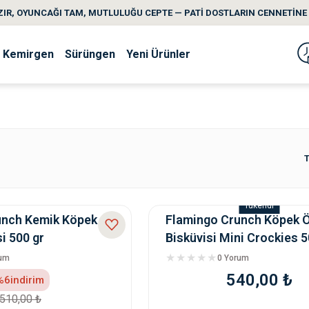
IR, OYUNCAĞI TAM, MUTLULUĞU CEPTE — PATİ DOSTLARIN CENNETİNE 
Kemirgen
Sürüngen
Yeni Ürünler
T
Tükendi
unch Kemik Köpek
Flamingo Crunch Köpek 
i 500 gr
Bisküvisi Mini Crockies 
rum
0 Yorum
540,00 ₺
%6
indirim
510,00 ₺