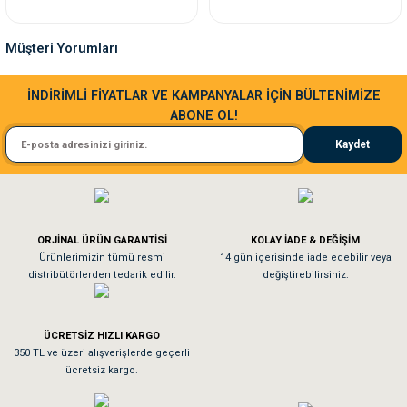
nleri
rünleri
manları
esuarları
Müşteri Yorumları
Sa**** Ta******
İNDİRİMLİ FİYATLAR VE KAMPANYALAR İÇİN BÜLTENİMİZE
ABONE OL!
Kedim taze mamaya bayıldı kargo fimrasın da bir sorun yaşadım ve arkadaşlar ço
ntaları
otoru
Kaydet
El**** Ek******
arı
 Su Kabları
arı
Köpeğim bayıldı hediyeler için teşekkürler
anları
ORJİNAL ÜRÜN GARANTİSİ
KOLAY İADE & DEĞİŞİM
As**** Tu******
Ürünlerimizin tümü resmi
14 gün içerisinde iade edebilir veya
distribütörlerden tedarik edilir.
değiştirebilirsiniz.
nları
Tavşanım kafesinin kalitesine ve paketlemesine bayıldım
ları
 Kemikleri
ÜCRETSİZ HIZLI KARGO
Sa**** On******
350 TL ve üzeri alışverişlerde geçerli
ücretsiz kargo.
nleri
e Seyahat Ürünleri
Pamuk için aradığım tüm oyuncaklar mevcut