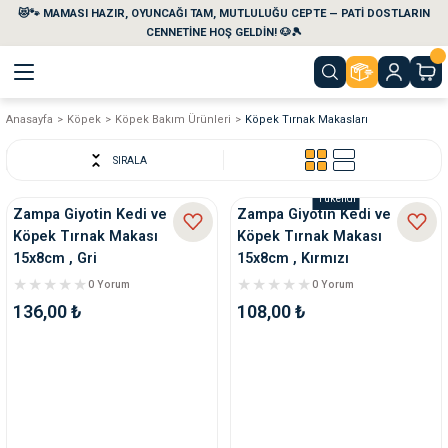
😻🐾 MAMASI HAZIR, OYUNCAĞI TAM, MUTLULUĞU CEPTE — PATİ DOSTLARIN
Geri Dön
Geri Dön
Geri Dön
Geri Dön
Geri Dön
Geri Dön
CENNETİNE HOŞ GELDİN! 🐶🎾
Anasayfa
Köpek
Köpek Bakım Ürünleri
Köpek Tırnak Makasları
aları
maları
eri
emi
SIRALA
i
sleri
kvaryumları
Tükendi
Zampa Giyotin Kedi ve
Zampa Giyotin Kedi ve
Köpek Tırnak Makası
Köpek Tırnak Makası
e Temizlik Ürünleri
eleri
ı
suarları
15x8cm , Gri
15x8cm , Kırmızı
0 Yorum
0 Yorum
rları
leri
ler
ğı
136,00 ₺
108,00 ₺
ları
rünleri
ları
rı
maları
rı
suarları
nleri
rünleri
ğı