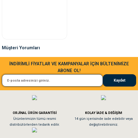
Müşteri Yorumları
Sa**** Ta******
İNDİRİMLİ FİYATLAR VE KAMPANYALAR İÇİN BÜLTENİMİZE
ABONE OL!
Kedim taze mamaya bayıldı kargo fimrasın da bir sorun yaşadım ve arkadaşlar ço
Kaydet
El**** Ek******
Köpeğim bayıldı hediyeler için teşekkürler
ORJİNAL ÜRÜN GARANTİSİ
KOLAY İADE & DEĞİŞİM
As**** Tu******
Ürünlerimizin tümü resmi
14 gün içerisinde iade edebilir veya
distribütörlerden tedarik edilir.
değiştirebilirsiniz.
Tavşanım kafesinin kalitesine ve paketlemesine bayıldım