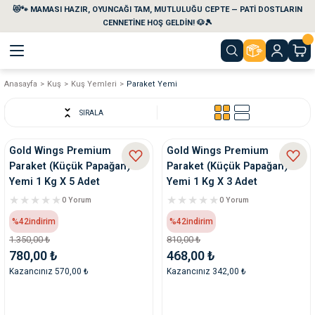
😻🐾 MAMASI HAZIR, OYUNCAĞI TAM, MUTLULUĞU CEPTE — PATİ DOSTLARIN
Geri Dön
Geri Dön
Geri Dön
Geri Dön
Geri Dön
Geri Dön
CENNETİNE HOŞ GELDİN! 🐶🎾
Anasayfa
Kuş
Kuş Yemleri
Paraket Yemi
aları
maları
eri
emi
SIRALA
i
sleri
kvaryumları
Gold Wings Premium
Gold Wings Premium
Paraket (Küçük Papağan)
Paraket (Küçük Papağan)
e Temizlik Ürünleri
eleri
ı
suarları
Yemi 1 Kg X 5 Adet
Yemi 1 Kg X 3 Adet
0 Yorum
0 Yorum
rları
leri
ler
ğı
%42
indirim
%42
indirim
1.350,00 ₺
810,00 ₺
ları
rünleri
ları
780,00 ₺
468,00 ₺
Kazancınız 570,00 ₺
Kazancınız 342,00 ₺
rı
maları
rı
suarları
nleri
rünleri
ğı