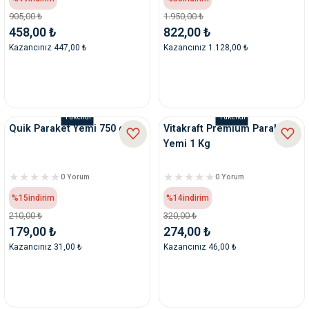
ve Temizlik
rı
905,00 ₺
1.950,00 ₺
458,00 ₺
822,00 ₺
Kazancınız 447,00 ₺
Kazancınız 1.128,00 ₺
e Ek Besinler
ı
Su Kapları
ve Ek Besinleri
Tükendi
Tükendi
eri
Quik Paraket Yemi 750 gr
Vitakraft Premium Paraket
Yemi 1 Kg
eri
0 Yorum
0 Yorum
nleri
%15
indirim
%14
indirim
210,00 ₺
320,00 ₺
ları
179,00 ₺
274,00 ₺
Kazancınız 31,00 ₺
Kazancınız 46,00 ₺