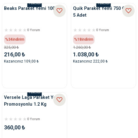
Tükendi
Tükendi
Beaks Paraket Yemi 1000 gr
Quik Paraket Yemi 750 Gr X
5 Adet
0 Yorum
0 Yorum
%34
indirim
%18
indirim
325,00 ₺
1.260,00 ₺
216,00 ₺
1.038,00 ₺
Kazancınız 109,00 ₺
Kazancınız 222,00 ₺
Tükendi
Versele Laga Paraket Yemi
Promosyonlu 1.2 Kg
0 Yorum
360,00 ₺