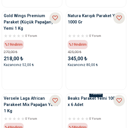
nleri
rünleri
manları
esuarları
Gold Wings Premium
Natura Karışık Paraket Yemi
Paraket (Küçük Papağan)
1000 Gr
Yemi 1 Kg
0 Yorum
0 Yorum
ntaları
otoru
%19
indirim
%19
indirim
270,00 ₺
425,00 ₺
218,00 ₺
345,00 ₺
arı
 Su Kabları
arı
Kazancınız 52,00 ₺
Kazancınız 80,00 ₺
anları
nları
Tükendi
Versele Laga African
Beaks Paraket Yemi 1000 gr
ları
 Kemikleri
Parakeet Mix Papağan Yemi
x 6 Adet
1 Kg
nleri
e Seyahat Ürünleri
0 Yorum
0 Yorum
%49
indirim
%58
indirim