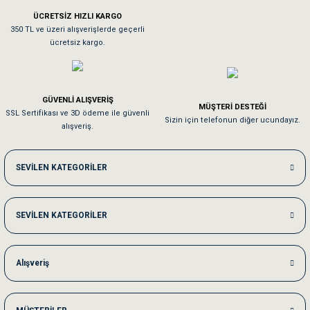
ÜCRETSİZ HIZLI KARGO
Sa**** On******
350 TL ve üzeri alışverişlerde geçerli
ücretsiz kargo.
Pamuk için aradığım tüm oyuncaklar mevcut
Em**** Ha****** Ka******
GÜVENLİ ALIŞVERİŞ
MÜŞTERİ DESTEĞİ
SSL Sertifikası ve 3D ödeme ile güvenli
Kedilerim beğeniyorlar. Memnunuz. Uygun fiyatta olması iyi.
Sizin için telefonun diğer ucundayız.
alışveriş.
Me***** Ya******
SEVİLEN KATEGORİLER
Akşam verdiğim sipariş bir sonraki gün elime ulaştı. Jack russell köpeğim se
SEVİLEN KATEGORİLER
Ka***** Ar******
Ufak bir sorun harici sorun olmadı sağolsunlar onuda hemen çözdüler
Alışveriş