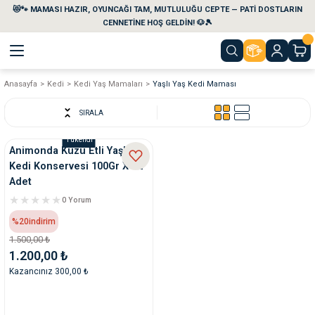
😻🐾 MAMASI HAZIR, OYUNCAĞI TAM, MUTLULUĞU CEPTE — PATİ DOSTLARIN
Geri Dön
Geri Dön
Geri Dön
Geri Dön
Geri Dön
Geri Dön
CENNETİNE HOŞ GELDİN! 🐶🎾
Anasayfa
Kedi
Kedi Yaş Mamaları
Yaşlı Yaş Kedi Maması
aları
maları
eri
emi
SIRALA
i
sleri
kvaryumları
Tükendi
Animonda Kuzu Etli Yaşlı
Kedi Konservesi 100Gr X 12
e Temizlik Ürünleri
eleri
ı
suarları
Adet
0 Yorum
rları
leri
ler
ğı
%20
indirim
1.500,00 ₺
ları
rünleri
ları
1.200,00 ₺
Kazancınız 300,00 ₺
rı
maları
rı
suarları
nleri
rünleri
ğı