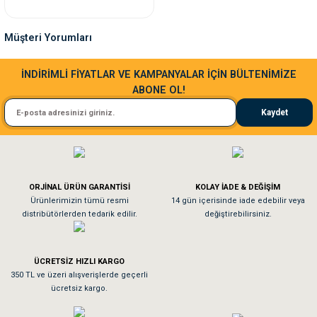
nleri
rünleri
manları
esuarları
Müşteri Yorumları
Sa**** Ta******
İNDİRİMLİ FİYATLAR VE KAMPANYALAR İÇİN BÜLTENİMİZE
ABONE OL!
Kedim taze mamaya bayıldı kargo fimrasın da bir sorun yaşadım ve arkadaşlar ço
ntaları
otoru
Kaydet
El**** Ek******
arı
 Su Kabları
arı
Köpeğim bayıldı hediyeler için teşekkürler
anları
ORJİNAL ÜRÜN GARANTİSİ
KOLAY İADE & DEĞİŞİM
As**** Tu******
Ürünlerimizin tümü resmi
14 gün içerisinde iade edebilir veya
distribütörlerden tedarik edilir.
değiştirebilirsiniz.
nları
Tavşanım kafesinin kalitesine ve paketlemesine bayıldım
ları
 Kemikleri
ÜCRETSİZ HIZLI KARGO
Sa**** On******
350 TL ve üzeri alışverişlerde geçerli
ücretsiz kargo.
nleri
e Seyahat Ürünleri
Pamuk için aradığım tüm oyuncaklar mevcut