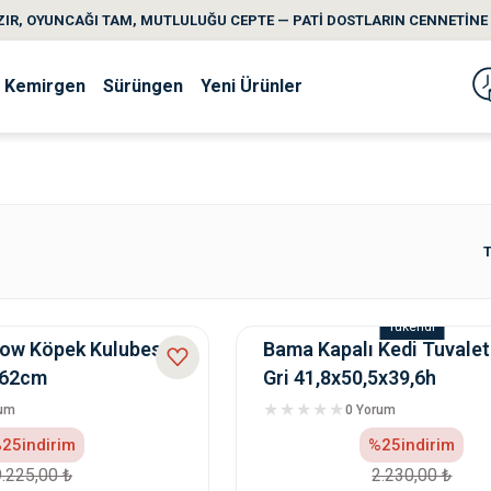
IR, OYUNCAĞI TAM, MUTLULUĞU CEPTE — PATİ DOSTLARIN CENNETİNE 
Kemirgen
Sürüngen
Yeni Ürünler
T
Tükendi
ow Köpek Kulubesi
Bama Kapalı Kedi Tuvalet
*62cm
Gri 41,8x50,5x39,6h
rum
0 Yorum
25
indirim
%25
indirim
9.225,00 ₺
2.230,00 ₺