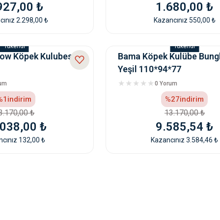
927,00 ₺
1.680,00 ₺
ınız 2.298,00 ₺
Kazancınız 550,00 ₺
Tükendi
Tükendi
ow Köpek Kulubesi
Bama Köpek Kulübe Bung
Yeşil 110*94*77
rum
0 Yorum
%1
indirim
%27
indirim
3.170,00 ₺
13.170,00 ₺
038,00 ₺
9.585,54 ₺
cınız 132,00 ₺
Kazancınız 3.584,46 ₺