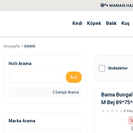
😻🐾 MAMASI HAZ
Kedi
Köpek
Balık
Kuş
Anasayfa
BAMA
Hızlı Arama
Stoktakiler
Ara
Detaylı Arama
Bama Bungal
M Bej 89*75
0 Yo
%
Marka Arama