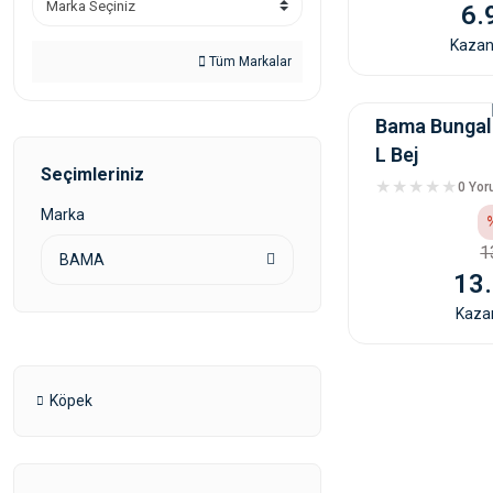
6.
Kazanc
Tüm Markalar
Bama Bungal
L Bej
Seçimleriniz
0 Yo
Marka
1
BAMA
13.
Kazan
Köpek