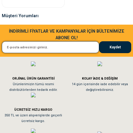
nleri
rünleri
manları
esuarları
Müşteri Yorumları
Sa**** Ta******
İNDİRİMLİ FİYATLAR VE KAMPANYALAR İÇİN BÜLTENİMİZE
ABONE OL!
Kedim taze mamaya bayıldı kargo fimrasın da bir sorun yaşadım ve arkadaşlar ço
ntaları
otoru
Kaydet
El**** Ek******
arı
 Su Kabları
arı
Köpeğim bayıldı hediyeler için teşekkürler
anları
ORJİNAL ÜRÜN GARANTİSİ
KOLAY İADE & DEĞİŞİM
As**** Tu******
Ürünlerimizin tümü resmi
14 gün içerisinde iade edebilir veya
distribütörlerden tedarik edilir.
değiştirebilirsiniz.
nları
Tavşanım kafesinin kalitesine ve paketlemesine bayıldım
ları
 Kemikleri
ÜCRETSİZ HIZLI KARGO
Sa**** On******
350 TL ve üzeri alışverişlerde geçerli
ücretsiz kargo.
nleri
e Seyahat Ürünleri
Pamuk için aradığım tüm oyuncaklar mevcut