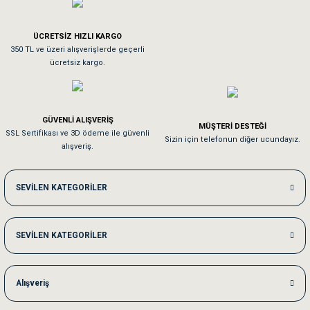
Tavşanım kafesinin kalitesine ve paketlemesine bayıldım
ÜCRETSİZ HIZLI KARGO
Sa**** On******
350 TL ve üzeri alışverişlerde geçerli
ücretsiz kargo.
Pamuk için aradığım tüm oyuncaklar mevcut
Em**** Ha****** Ka******
GÜVENLİ ALIŞVERİŞ
MÜŞTERİ DESTEĞİ
SSL Sertifikası ve 3D ödeme ile güvenli
Kedilerim beğeniyorlar. Memnunuz. Uygun fiyatta olması iyi.
Sizin için telefonun diğer ucundayız.
alışveriş.
Me***** Ya******
SEVİLEN KATEGORİLER
Akşam verdiğim sipariş bir sonraki gün elime ulaştı. Jack russell köpeğim se
SEVİLEN KATEGORİLER
Ka***** Ar******
Ufak bir sorun harici sorun olmadı sağolsunlar onuda hemen çözdüler
Alışveriş