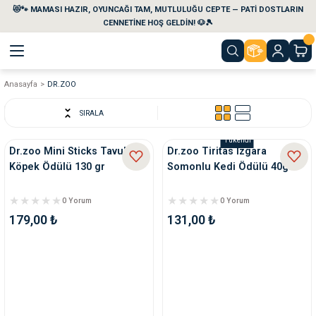
😻🐾 MAMASI HAZIR, OYUNCAĞI TAM, MUTLULUĞU CEPTE — PATİ DOSTLARIN
Geri Dön
Geri Dön
Geri Dön
Geri Dön
Geri Dön
Geri Dön
CENNETİNE HOŞ GELDİN! 🐶🎾
Anasayfa
DR.ZOO
aları
maları
eri
emi
SIRALA
i
sleri
kvaryumları
Tükendi
Dr.zoo Mini Sticks Tavuklu
Dr.zoo Tiritas Izgara
Köpek Ödülü 130 gr
Somonlu Kedi Ödülü 40gr
e Temizlik Ürünleri
eleri
ı
suarları
0 Yorum
0 Yorum
rları
leri
ler
ğı
179,00 ₺
131,00 ₺
ları
rünleri
ları
rı
maları
rı
suarları
nleri
rünleri
ğı