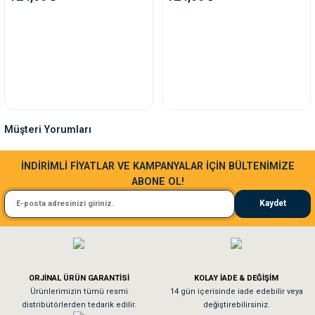
ve Temizlik
rı
e Ek Besinler
ı
Su Kapları
ve Ek Besinleri
eri
Müşteri Yorumları
Sa**** Ta******
eri
İNDİRİMLİ FİYATLAR VE KAMPANYALAR İÇİN BÜLTENİMİZE
ABONE OL!
Kedim taze mamaya bayıldı kargo fimrasın da bir sorun yaşadım ve arkadaşlar ço
nleri
Kaydet
El**** Ek******
ları
Köpeğim bayıldı hediyeler için teşekkürler
ORJİNAL ÜRÜN GARANTİSİ
KOLAY İADE & DEĞİŞİM
As**** Tu******
Ürünlerimizin tümü resmi
14 gün içerisinde iade edebilir veya
distribütörlerden tedarik edilir.
değiştirebilirsiniz.