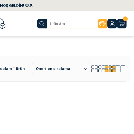
HOŞ GELDİN! 🐶🎾
oplam 1 ürün