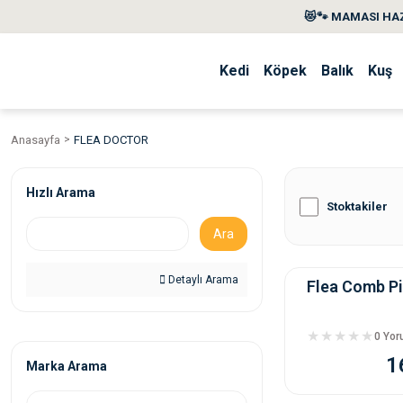
😻🐾 MAMASI HAZ
Kedi
Köpek
Balık
Kuş
Anasayfa
FLEA DOCTOR
Hızlı Arama
Stoktakiler
Ara
Detaylı Arama
Flea Comb Pil
0 Yo
1
Marka Arama