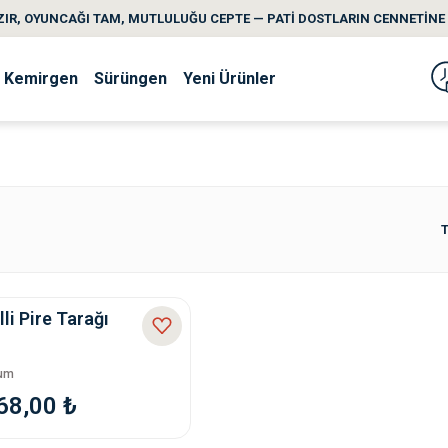
IR, OYUNCAĞI TAM, MUTLULUĞU CEPTE — PATİ DOSTLARIN CENNETİNE 
Kemirgen
Sürüngen
Yeni Ürünler
T
li Pire Tarağı
rum
68,00 ₺