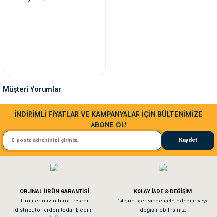
ve Temizlik
rı
e Ek Besinler
ı
Su Kapları
ve Ek Besinleri
eri
Müşteri Yorumları
Sa**** Ta******
eri
İNDİRİMLİ FİYATLAR VE KAMPANYALAR İÇİN BÜLTENİMİZE
ABONE OL!
Kedim taze mamaya bayıldı kargo fimrasın da bir sorun yaşadım ve arkadaşlar ço
nleri
Kaydet
El**** Ek******
ları
Köpeğim bayıldı hediyeler için teşekkürler
ORJİNAL ÜRÜN GARANTİSİ
KOLAY İADE & DEĞİŞİM
As**** Tu******
Ürünlerimizin tümü resmi
14 gün içerisinde iade edebilir veya
distribütörlerden tedarik edilir.
değiştirebilirsiniz.