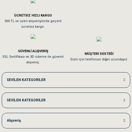
Tavşanım kafesinin kalitesine ve paketlemesine bayıldım
ÜCRETSİZ HIZLI KARGO
Sa**** On******
350 TL ve üzeri alışverişlerde geçerli
ücretsiz kargo.
Pamuk için aradığım tüm oyuncaklar mevcut
Em**** Ha****** Ka******
GÜVENLİ ALIŞVERİŞ
MÜŞTERİ DESTEĞİ
SSL Sertifikası ve 3D ödeme ile güvenli
Kedilerim beğeniyorlar. Memnunuz. Uygun fiyatta olması iyi.
Sizin için telefonun diğer ucundayız.
alışveriş.
Me***** Ya******
SEVİLEN KATEGORİLER
Akşam verdiğim sipariş bir sonraki gün elime ulaştı. Jack russell köpeğim se
SEVİLEN KATEGORİLER
Ka***** Ar******
Ufak bir sorun harici sorun olmadı sağolsunlar onuda hemen çözdüler
Alışveriş