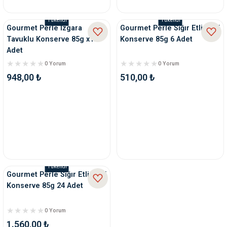
Tükendi
Tükendi
nleri
rünleri
manları
esuarları
Gourmet Perle Izgara
Gourmet Perle Sığır Etli Kedi
Tavuklu Konserve 85g x12
Konserve 85g 6 Adet
Adet
0 Yorum
0 Yorum
948,00 ₺
510,00 ₺
ntaları
otoru
arı
 Su Kabları
arı
anları
nları
Tükendi
Gourmet Perle Sığır Etli Kedi
ları
 Kemikleri
Konserve 85g 24 Adet
nleri
e Seyahat Ürünleri
0 Yorum
1.560,00 ₺