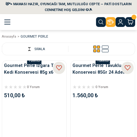
😻🐾 MAMASI HAZIR, OYUNCAĞI TAM, MUTLULUĞU CEPTE — PATİ DOSTLARIN
Geri Dön
Geri Dön
Geri Dön
Geri Dön
Geri Dön
Geri Dön
CENNETİNE HOŞ GELDİN! 🐶🎾
Anasayfa
GOURMET PERLE
aları
maları
eri
emi
SIRALA
i
sleri
kvaryumları
Tükendi
Tükendi
Gourmet Perle Izgara Tavuk
Gourmet Perle Tavuklu Kedi
Kedi Konservesi 85g x6
Konservesi 85Gr 24 Adet
e Temizlik Ürünleri
eleri
ı
suarları
0 Yorum
0 Yorum
rları
leri
ler
ğı
510,00 ₺
1.560,00 ₺
ları
rünleri
ları
rı
maları
rı
suarları
nleri
rünleri
ğı