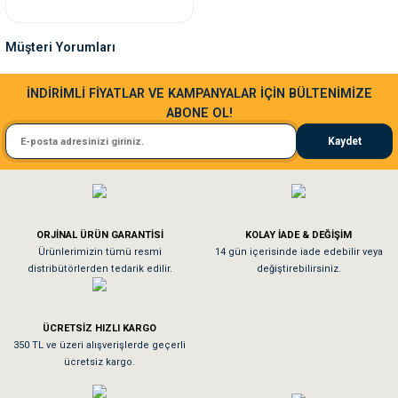
nleri
rünleri
manları
esuarları
Müşteri Yorumları
Sa**** Ta******
İNDİRİMLİ FİYATLAR VE KAMPANYALAR İÇİN BÜLTENİMİZE
ABONE OL!
Kedim taze mamaya bayıldı kargo fimrasın da bir sorun yaşadım ve arkadaşlar ço
ntaları
otoru
Kaydet
El**** Ek******
arı
 Su Kabları
arı
Köpeğim bayıldı hediyeler için teşekkürler
anları
ORJİNAL ÜRÜN GARANTİSİ
KOLAY İADE & DEĞİŞİM
As**** Tu******
Ürünlerimizin tümü resmi
14 gün içerisinde iade edebilir veya
distribütörlerden tedarik edilir.
değiştirebilirsiniz.
nları
Tavşanım kafesinin kalitesine ve paketlemesine bayıldım
ları
 Kemikleri
ÜCRETSİZ HIZLI KARGO
Sa**** On******
350 TL ve üzeri alışverişlerde geçerli
ücretsiz kargo.
nleri
e Seyahat Ürünleri
Pamuk için aradığım tüm oyuncaklar mevcut