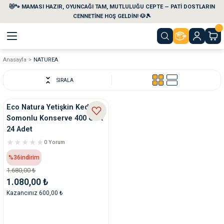
😻🐾 MAMASI HAZIR, OYUNCAĞI TAM, MUTLULUĞU CEPTE — PATİ DOSTLARIN
Geri Dön
Geri Dön
Geri Dön
Geri Dön
Geri Dön
Geri Dön
CENNETİNE HOŞ GELDİN! 🐶🎾
Anasayfa
NATUREA
aları
maları
eri
emi
SIRALA
i
sleri
kvaryumları
Eco Natura Yetişkin Kedi
Somonlu Konserve 400 Gr X
e Temizlik Ürünleri
eleri
ı
suarları
24 Adet
0 Yorum
rları
leri
ler
ğı
%36
indirim
1.680,00 ₺
ları
rünleri
ları
1.080,00 ₺
Kazancınız 600,00 ₺
rı
maları
rı
suarları
nleri
rünleri
ğı