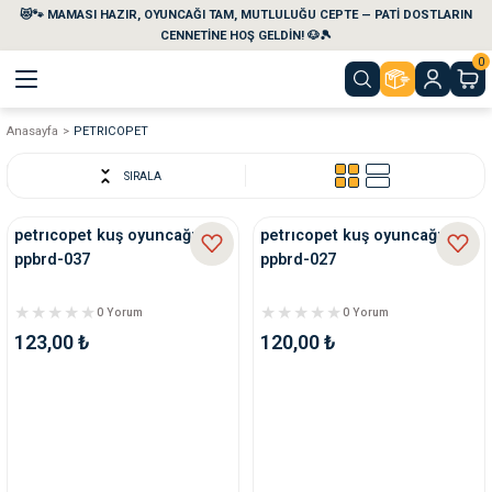
😻🐾 MAMASI HAZIR, OYUNCAĞI TAM, MUTLULUĞU CEPTE — PATİ DOSTLARIN
Geri Dön
Geri Dön
Geri Dön
Geri Dön
Geri Dön
Geri Dön
CENNETİNE HOŞ GELDİN! 🐶🎾
0
Anasayfa
PETRICOPET
aları
maları
eri
emi
SIRALA
i
sleri
kvaryumları
petrıcopet kuş oyuncağı
petrıcopet kuş oyuncağı
ppbrd-037
ppbrd-027
e Temizlik Ürünleri
eleri
ı
suarları
0 Yorum
0 Yorum
rları
leri
ler
ğı
123,00 ₺
120,00 ₺
ları
rünleri
ları
rı
maları
rı
suarları
nleri
rünleri
ğı