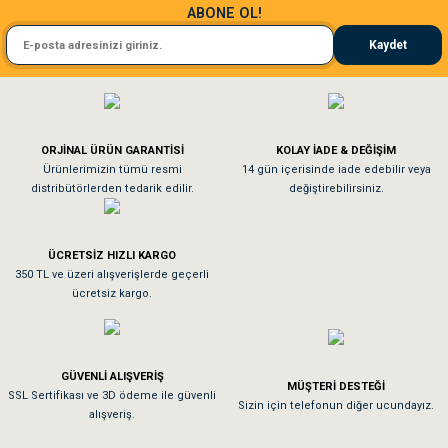
ABONE OL!
Kedim taze mamaya bayıldı kargo fimrasın da bir sorun yaşadım ve arkadaşlar ço
Kaydet
El**** Ek******
Köpeğim bayıldı hediyeler için teşekkürler
ORJİNAL ÜRÜN GARANTİSİ
KOLAY İADE & DEĞİŞİM
As**** Tu******
Ürünlerimizin tümü resmi
14 gün içerisinde iade edebilir veya
distribütörlerden tedarik edilir.
değiştirebilirsiniz.
Tavşanım kafesinin kalitesine ve paketlemesine bayıldım
ÜCRETSİZ HIZLI KARGO
Sa**** On******
350 TL ve üzeri alışverişlerde geçerli
ücretsiz kargo.
Pamuk için aradığım tüm oyuncaklar mevcut
Em**** Ha****** Ka******
GÜVENLİ ALIŞVERİŞ
MÜŞTERİ DESTEĞİ
SSL Sertifikası ve 3D ödeme ile güvenli
Kedilerim beğeniyorlar. Memnunuz. Uygun fiyatta olması iyi.
Sizin için telefonun diğer ucundayız.
alışveriş.