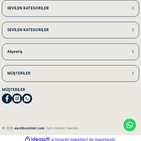
Me***** Ya******
SEVİLEN KATEGORİLER
Akşam verdiğim sipariş bir sonraki gün elime ulaştı. Jack russell köpeğim se
SEVİLEN KATEGORİLER
Ka***** Ar******
Ufak bir sorun harici sorun olmadı sağolsunlar onuda hemen çözdüler
Alışveriş
MÜŞTERİLER
MÜŞTERİLER
© 2026
evcilbesinleri.com
Tüm Hakları Saklıdır.
ideasoft
ile
e-