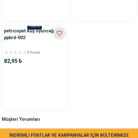
Tükendi
petrıcopet kuş oyuncağı
ppbrd-002
0 Yorum
82,95 ₺
Müşteri Yorumları
Sa**** Ta******
İNDİRİMLİ FİYATLAR VE KAMPANYALAR İÇİN BÜLTENİMİZE