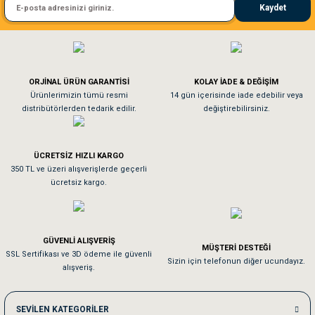
Kaydet
El**** Ek******
nleri
rünleri
manları
esuarları
Köpeğim bayıldı hediyeler için teşekkürler
ORJİNAL ÜRÜN GARANTİSİ
KOLAY İADE & DEĞİŞİM
As**** Tu******
Ürünlerimizin tümü resmi
14 gün içerisinde iade edebilir veya
ntaları
otoru
distribütörlerden tedarik edilir.
değiştirebilirsiniz.
Tavşanım kafesinin kalitesine ve paketlemesine bayıldım
arı
 Su Kabları
arı
ÜCRETSİZ HIZLI KARGO
Sa**** On******
350 TL ve üzeri alışverişlerde geçerli
anları
ücretsiz kargo.
Pamuk için aradığım tüm oyuncaklar mevcut
nları
Em**** Ha****** Ka******
GÜVENLİ ALIŞVERİŞ
MÜŞTERİ DESTEĞİ
ları
 Kemikleri
SSL Sertifikası ve 3D ödeme ile güvenli
Kedilerim beğeniyorlar. Memnunuz. Uygun fiyatta olması iyi.
Sizin için telefonun diğer ucundayız.
alışveriş.
nleri
e Seyahat Ürünleri
Me***** Ya******
SEVİLEN KATEGORİLER