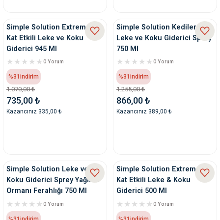
nleri
rünleri
manları
esuarları
Simple Solution Extreme 3
Simple Solution Kediler İçin
Kat Etkili Leke ve Koku
Leke ve Koku Giderici Sprey
Giderici 945 Ml
750 Ml
0 Yorum
0 Yorum
ntaları
otoru
%31
indirim
%31
indirim
1.070,00 ₺
1.255,00 ₺
735,00 ₺
866,00 ₺
arı
 Su Kabları
arı
Kazancınız 335,00 ₺
Kazancınız 389,00 ₺
anları
nları
Simple Solution Leke ve
Simple Solution Extreme 3
ları
 Kemikleri
Koku Giderici Sprey Yağmur
Kat Etkili Leke & Koku
Ormanı Ferahlığı 750 Ml
Giderici 500 Ml
nleri
e Seyahat Ürünleri
0 Yorum
0 Yorum
%31
indirim
%31
indirim