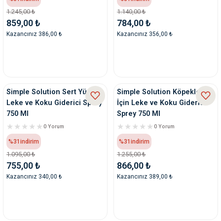
ve Temizlik
rı
1.245,00 ₺
1.140,00 ₺
859,00 ₺
784,00 ₺
Kazancınız 386,00 ₺
Kazancınız 356,00 ₺
e Ek Besinler
ı
Su Kapları
ve Ek Besinleri
eri
Simple Solution Sert Yüzey
Simple Solution Köpekler
Leke ve Koku Giderici Sprey
İçin Leke ve Koku Giderici
eri
750 Ml
Sprey 750 Ml
0 Yorum
0 Yorum
nleri
%31
indirim
%31
indirim
1.095,00 ₺
1.255,00 ₺
ları
755,00 ₺
866,00 ₺
Kazancınız 340,00 ₺
Kazancınız 389,00 ₺