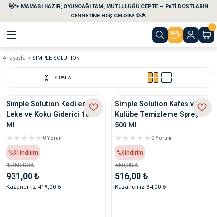
😻🐾 MAMASI HAZIR, OYUNCAĞI TAM, MUTLULUĞU CEPTE — PATİ DOSTLARIN
Geri Dön
Geri Dön
Geri Dön
Geri Dön
Geri Dön
Geri Dön
CENNETİNE HOŞ GELDİN! 🐶🎾
Anasayfa
SIMPLE SOLUTION
aları
maları
eri
emi
SIRALA
i
sleri
kvaryumları
Simple Solution Kediler İçin
Simple Solution Kafes ve
Leke ve Koku Giderici 1000
Kulübe Temizleme Spreyi
e Temizlik Ürünleri
eleri
ı
suarları
Ml
500 Ml
0 Yorum
0 Yorum
rları
leri
ler
ğı
%31
indirim
%6
indirim
1.350,00 ₺
550,00 ₺
ları
rünleri
ları
931,00 ₺
516,00 ₺
Kazancınız 419,00 ₺
Kazancınız 34,00 ₺
rı
maları
rı
suarları
nleri
rünleri
ğı