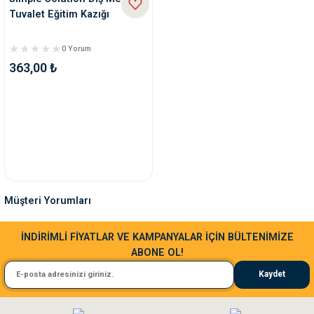
Tuvalet Eğitim Kazığı
0 Yorum
363,00 ₺
Müşteri Yorumları
Sa**** Ta******
İNDİRİMLİ FİYATLAR VE KAMPANYALAR İÇİN BÜLTENİMİZE
ABONE OL!
Kedim taze mamaya bayıldı kargo fimrasın da bir sorun yaşadım ve arkadaşlar ço
Kaydet
El**** Ek******