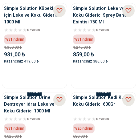
Simple Solution Köpekler
Simple Solution Leke ve
İçin Leke ve Koku Giderici
Koku Giderici Sprey Bahar
1000 Ml
Esintisi 750 Ml
0 Yorum
0 Yorum
%31
indirim
%31
indirim
1.350,00 ₺
1.245,00 ₺
931,00 ₺
859,00 ₺
Kazancınız 419,00 ₺
Kazancınız 386,00 ₺
Tükendi
Tükendi
Simple Solution Urine
Simple Solution Kedi Kumu
Destroyer İdrar Leke ve
Koku Giderici 600Gr
Koku Giderici 1000 Ml
0 Yorum
0 Yorum
%31
indirim
%20
indirim
1.025,00 ₺
680,00 ₺