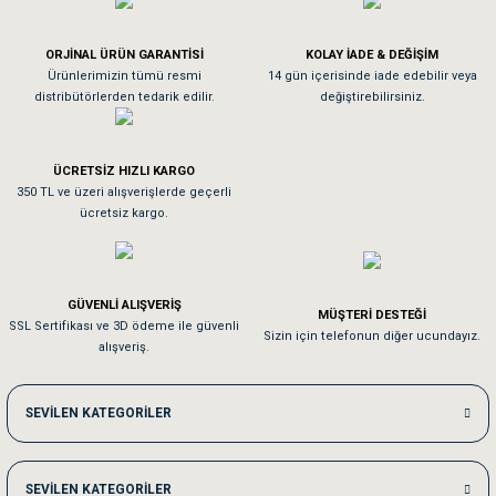
Köpeğim bayıldı hediyeler için teşekkürler
ORJİNAL ÜRÜN GARANTİSİ
KOLAY İADE & DEĞİŞİM
As**** Tu******
Ürünlerimizin tümü resmi
14 gün içerisinde iade edebilir veya
distribütörlerden tedarik edilir.
değiştirebilirsiniz.
Tavşanım kafesinin kalitesine ve paketlemesine bayıldım
ÜCRETSİZ HIZLI KARGO
Sa**** On******
350 TL ve üzeri alışverişlerde geçerli
ücretsiz kargo.
Pamuk için aradığım tüm oyuncaklar mevcut
Em**** Ha****** Ka******
GÜVENLİ ALIŞVERİŞ
MÜŞTERİ DESTEĞİ
SSL Sertifikası ve 3D ödeme ile güvenli
Kedilerim beğeniyorlar. Memnunuz. Uygun fiyatta olması iyi.
Sizin için telefonun diğer ucundayız.
alışveriş.
Me***** Ya******
SEVİLEN KATEGORİLER
Akşam verdiğim sipariş bir sonraki gün elime ulaştı. Jack russell köpeğim se
SEVİLEN KATEGORİLER